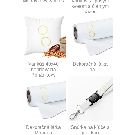
Medovkový vankúš
Vankúš s lipovým
kvetom a čiernym
bazou
Vankúš 40x40
Dekoračná látka
nahrievacia
Lina
Pohánkový
Dekoračná látka
Šnúrka na kľúče s
Miranda
prackou