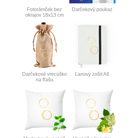
Fotorámček bez
Darčekový poukaz
okrajov 18x13 cm
Darčekové vrecúško
Ľanový zošit A6
na fľašu