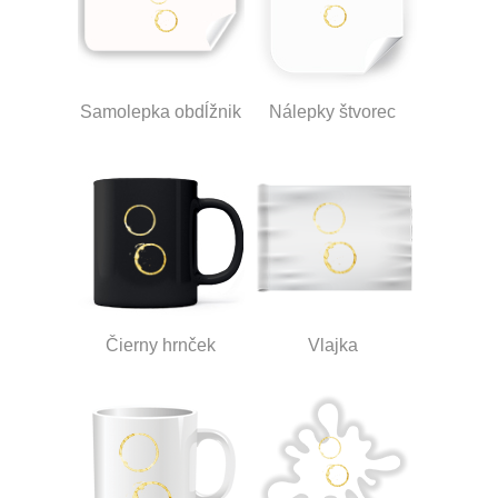
Samolepka obdĺžnik
Nálepky štvorec
Čierny hrnček
Vlajka