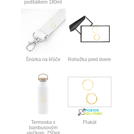
podšálkem 180ml
Šnúrka na kľúče
Rohožka pred dvere
Termoska s
Plakát
bambusovým
viečkom, 750ml