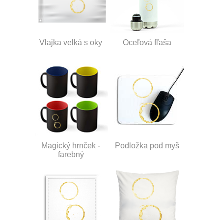
Vlajka velká s oky
Oceľová fľaša
Magický hrnček -
Podložka pod myš
farebný