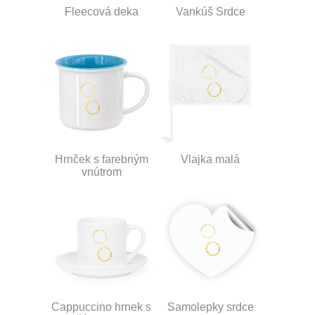
Fleecová deka
Vankúš Srdce
Hrnček s farebným
Vlajka malá
vnútrom
Cappuccino hrnek s
Samolepky srdce