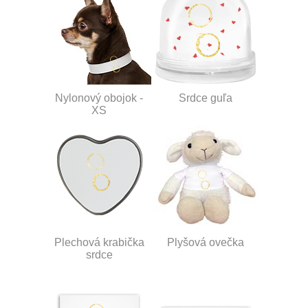
Nylonový obojok -
Srdce guľa
XS
Plechová krabička
Plyšová ovečka
srdce