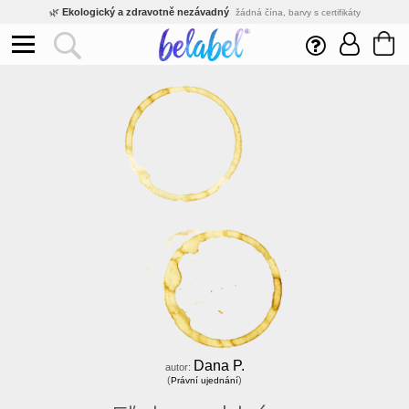
🌿
Ekologický a zdravotně nezávadný
žádná čína, barvy s certifikáty
💡
Inovativní výroba
vlastní vývoj, nejnovější technologie
⚡
Rychlé dodání
expedujeme do 24h
🏢
Výhodné pro firmy
velké množstevní slevy
🔥
Kvalita pod kontrolou
jsme přímý výrobce, žádný zprostředkovatel
🛒
Eshop s tradicí od roku 2010
tisíce spokojených zákazníků
Dana P.
autor:
(
)
Právní ujednání