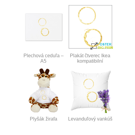
Plechová ceduľa –
Plakát čtverec Ikea
A5
kompatibilní
Plyšák žirafa
Levanduľový vankúš