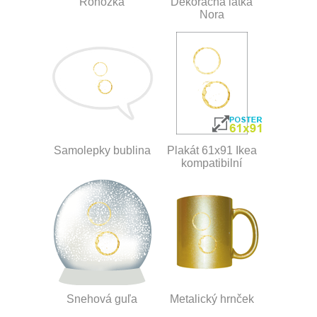
Rohožka
Dekoračná látka
Nora
Samolepky bublina
Plakát 61x91 Ikea
kompatibilní
Snehová guľa
Metalický hrnček