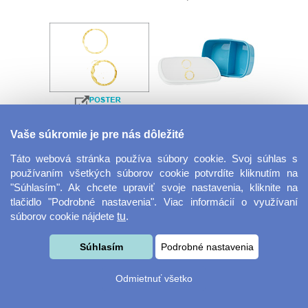
Velkoformátová
Desiatový box
Vaše súkromie je pre nás dôležité
fotografie
Táto webová stránka používa súbory cookie. Svoj súhlas s
používaním všetkých súborov cookie potvrdíte kliknutím na
"Súhlasím". Ak chcete upraviť svoje nastavenia, kliknite na
tlačidlo "Podrobné nastavenia". Viac informácií o využívaní
súborov cookie nájdete
tu
.
Súhlasím
Podrobné nastavenia
Kovový dávkovač na
Obrus ​​125 x 75 cm
Odmietnuť všetko
mydlo