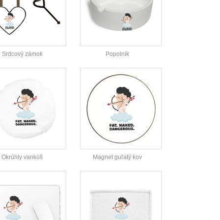
Srdcový zámok
Popolník
Okrúhly vankúš
Magnet guľatý kov