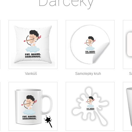
Darčeky
Vankúš
Samolepky kruh
S