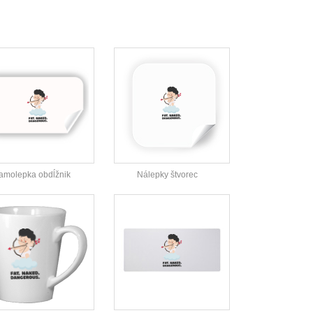
amolepka obdĺžnik
Nálepky štvorec