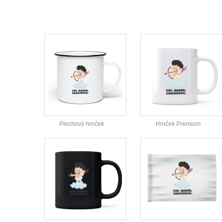
Plechový hrnček
Hrnček Premium