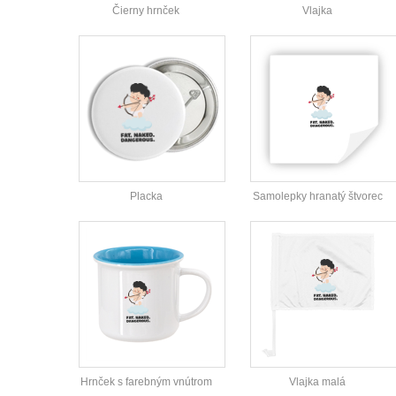
Čierny hrnček
Vlajka
Placka
Samolepky hranatý štvorec
Hrnček s farebným vnútrom
Vlajka malá