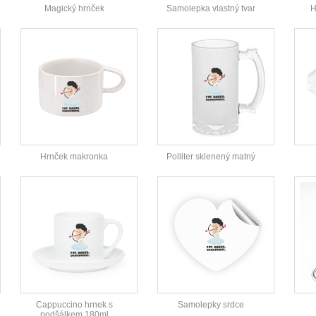
Magický hrnček
Samolepka vlastný tvar
H
Hrnček makronka
Polliter sklenený matný
Cappuccino hrnek s
Samolepky srdce
podšálkem 180ml