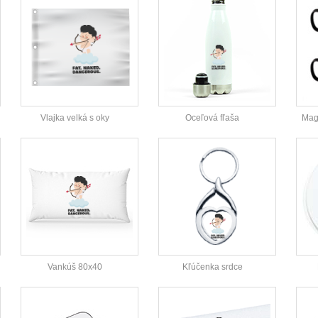
Vlajka velká s oky
Oceľová fľaša
Magi
Vankúš 80x40
Kľúčenka srdce