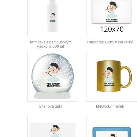
Termoska s bambusovým
Fotoobraz 120x70 cm veľký
viečkom, 500 ml
Snehová guľa
Metalický hrnček