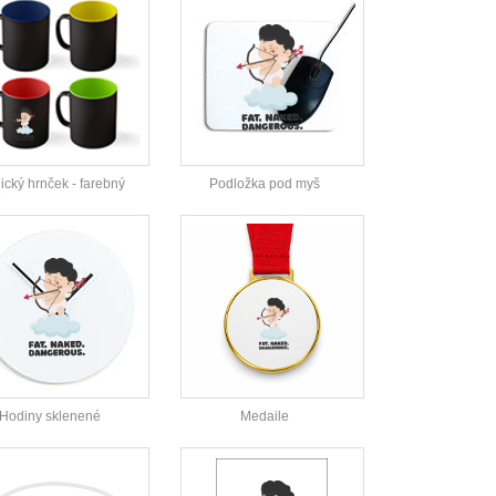
cký hrnček - farebný
Podložka pod myš
Hodiny sklenené
Medaile