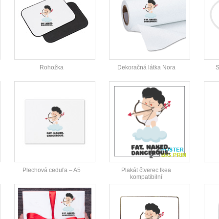
Rohožka
Dekoračná látka Nora
S
Plechová ceduľa – A5
Plakát čtverec Ikea
kompatibilní