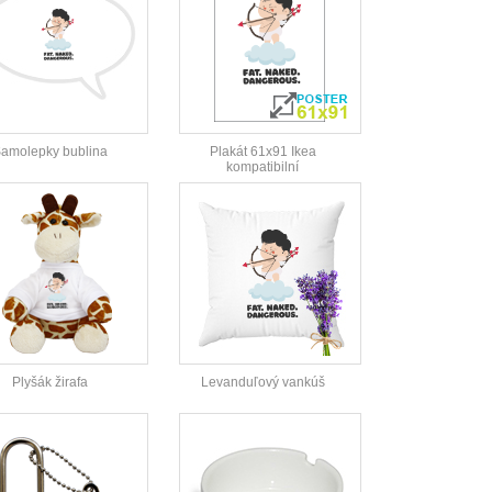
amolepky bublina
Plakát 61x91 Ikea
kompatibilní
Plyšák žirafa
Levanduľový vankúš