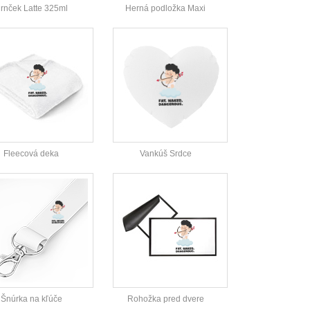
rnček Latte 325ml
Herná podložka Maxi
Fleecová deka
Vankúš Srdce
Šnúrka na kľúče
Rohožka pred dvere