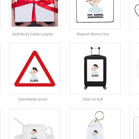
darčekový baliaci papier
Magnet štvorec kov
Samolepky pozor
Obal na kufr