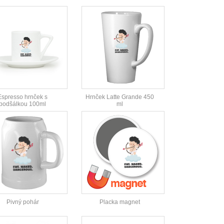
Espresso hrnček s
Hrnček Latte Grande 450
podšálkou 100ml
ml
Pivný pohár
Placka magnet