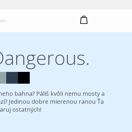
um plastů
akt
Dangerous.
dneho bahna? Páliš kvôli nemu mosty a
ňazí? Jedinou dobre mierenou ranou Ťa
aruj ostatných!