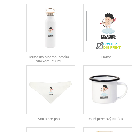
Termoska s bambusovým
Plakát
viečkom, 750ml
Šatka pre psa
Malý plechový hrnček