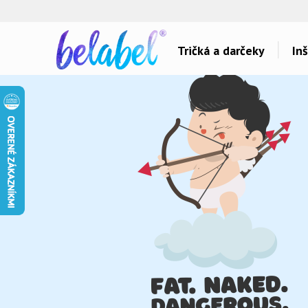
🌿
Ekol
Tričká a darčeky
Inš
Dárky pro..
Témy potlačí
Dárky pro maminku
Láska
Dárky pro ségru
Šport a auta
Dárky pro babičku
Hlášky
Dárky pro tátu
Detské
Dárky pro bráchu
Hudba & Film
Dárky pro dědu
Humor
Dárky pro partnera
Ostatné
Dárky pro partnerku
Všetko..
Dárky pro přátele