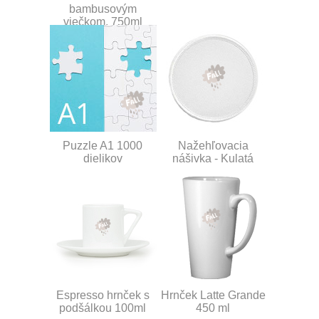
bambusovým
viečkom, 750ml
Puzzle A1 1000
Nažehľovacia
dielikov
nášivka - Kulatá
Espresso hrnček s
Hrnček Latte Grande
podšálkou 100ml
450 ml