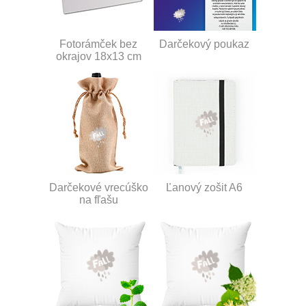
Fotorámček bez
Darčekový poukaz
okrajov 18x13 cm
Darčekové vrecúško
Ľanový zošit A6
na fľašu