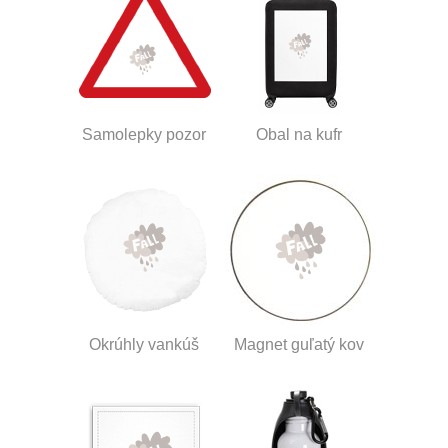
Samolepky pozor
Obal na kufr
Okrúhly vankúš
Magnet guľatý kov