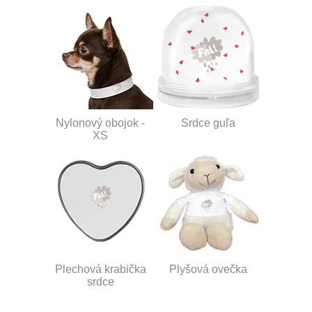
Nylonový obojok -
Srdce guľa
XS
Plechová krabička
Plyšová ovečka
srdce