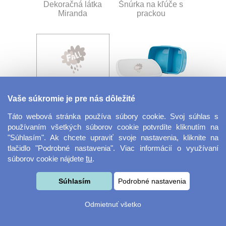
Dekoračná látka
Šnúrka na kľúče s
Miranda
prackou
Vaše súkromie je pre nás dôležité
Velkoformátová
Desiatový box
Táto webová stránka používa súbory cookie. Svoj súhlas s
fotografie
používaním všetkých súborov cookie potvrdíte kliknutím na
"Súhlasím". Ak chcete upraviť svoje nastavenia, kliknite na
tlačidlo "Podrobné nastavenia". Viac informácií o využívaní
súborov cookie nájdete
tu
.
Súhlasím
Podrobné nastavenia
Odmietnuť všetko
Kovový dávkovač na
Obrus ​​125 x 75 cm
mydlo