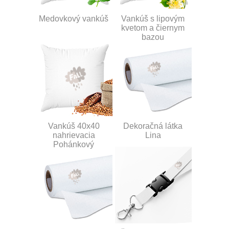
Medovkový vankúš
Vankúš s lipovým
kvetom a čiernym
bazou
Vankúš 40x40
Dekoračná látka
nahrievacia
Lina
Pohánkový