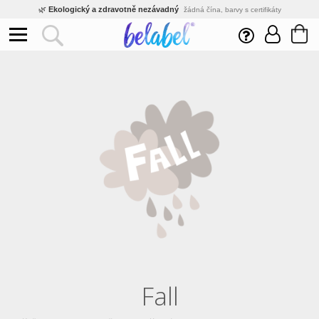
🌿
Ekologický a zdravotně nezávadný
žádná čína, barvy s certifikáty
💡
Inovativní výroba
vlastní vývoj, nejnovější technologie
⚡
Rychlé dodání
expedujeme do 24h
🏢
Výhodné pro firmy
velké množstevní slevy
🔥
Kvalita pod kontrolou
jsme přímý výrobce, žádný zprostředkovatel
🛒
Eshop s tradicí od roku 2010
tisíce spokojených zákazníků
Fall