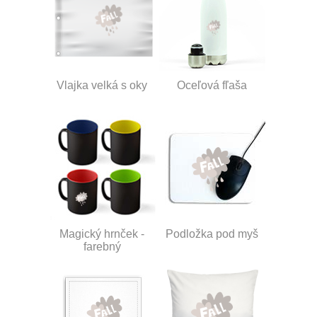
Vlajka velká s oky
Oceľová fľaša
Magický hrnček -
Podložka pod myš
farebný