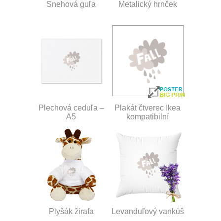
Snehová guľa
Metalický hrnček
Plechová ceduľa –
Plakát čtverec Ikea
A5
kompatibilní
Plyšák žirafa
Levanduľový vankúš