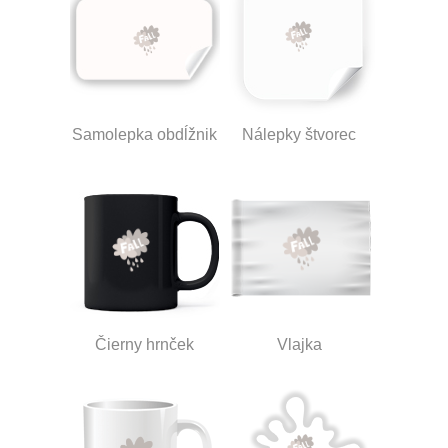
Samolepka obdĺžnik
Nálepky štvorec
Čierny hrnček
Vlajka