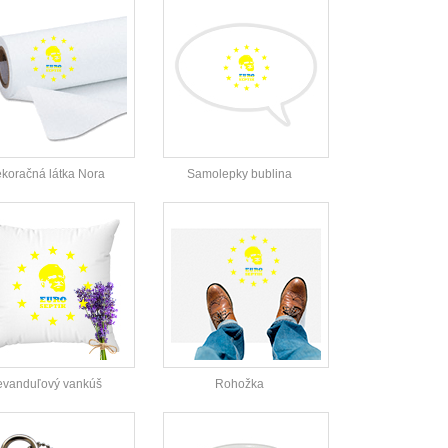
koračná látka Nora
Samolepky bublina
evanduľový vankúš
Rohožka