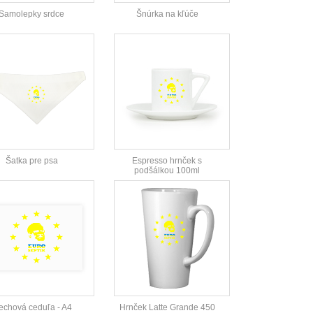
Samolepky srdce
Šnúrka na kľúče
Šatka pre psa
Espresso hrnček s
podšálkou 100ml
echová ceduľa - A4
Hrnček Latte Grande 450