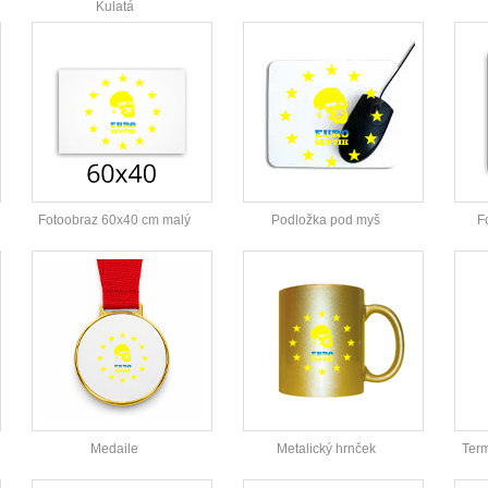
Kulatá
Fotoobraz 60x40 cm malý
Podložka pod myš
F
Medaile
Metalický hrnček
Ter