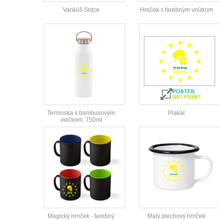
Vankúš Srdce
Hrnček s farebným vnútrom
Termoska s bambusovým
Plakát
viečkom, 750ml
Magický hrnček - farebný
Malý plechový hrnček