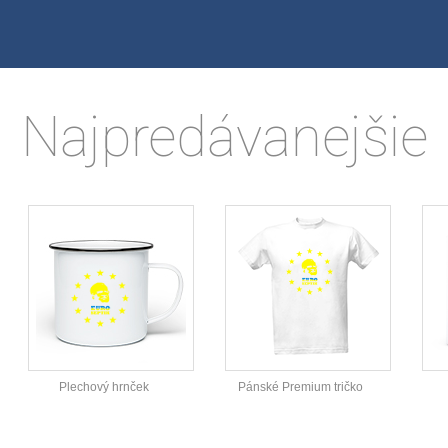
Najpredávanejšie
Plechový hrnček
Pánské Premium tričko