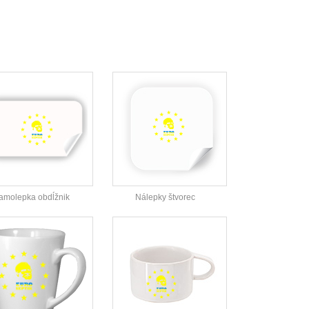
amolepka obdĺžnik
Nálepky štvorec