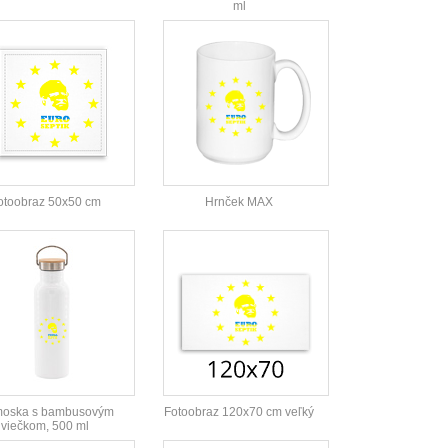
ml
otoobraz 50x50 cm
Hrnček MAX
moska s bambusovým
Fotoobraz 120x70 cm veľký
viečkom, 500 ml