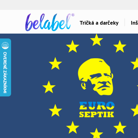
🌿
Ekol
Tričká a darčeky
Inš
Dárky pro..
Témy potlačí
Dárky pro maminku
Láska
Dárky pro ségru
Šport a auta
Dárky pro babičku
Hlášky
Dárky pro tátu
Detské
Dárky pro bráchu
Hudba & Film
Dárky pro dědu
Humor
Dárky pro partnera
Ostatné
Dárky pro partnerku
Všetko..
Dárky pro přátele