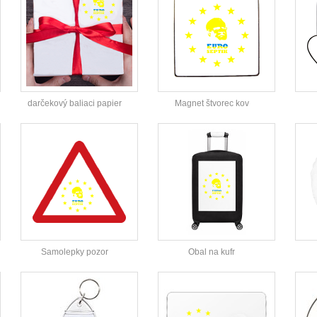
darčekový baliaci papier
Magnet štvorec kov
Samolepky pozor
Obal na kufr