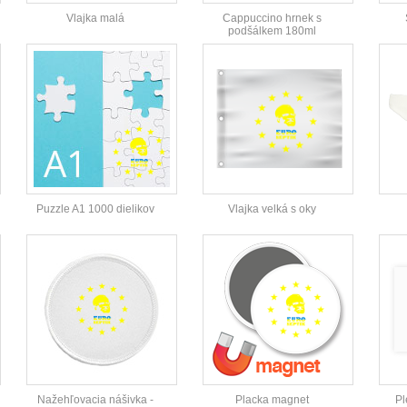
Vlajka malá
Cappuccino hrnek s
podšálkem 180ml
Puzzle A1 1000 dielikov
Vlajka velká s oky
Nažehľovacia nášivka -
Placka magnet
Pl