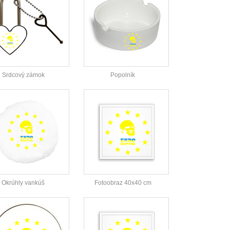
Srdcový zámok
Popolník
Okrúhly vankúš
Fotoobraz 40x40 cm