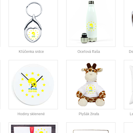
Kľúčenka srdce
Oceľová fľaša
De
Hodiny sklenené
Plyšák žirafa
L