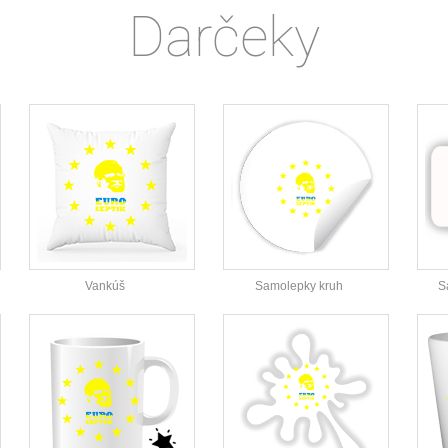
Darčeky
Vankúš
Samolepky kruh
S