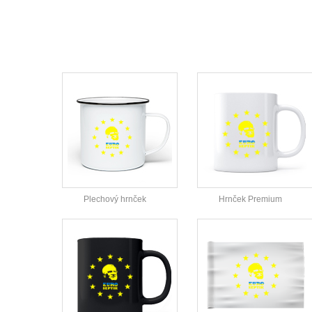
Plechový hrnček
Hrnček Premium