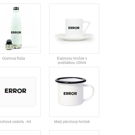
Oceľová fľaša
Espresso hrnček s
podšálkou 100ml
echová ceduľa - A4
Malý plechový hrnček