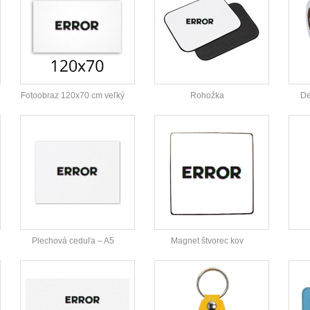
Fotoobraz 120x70 cm veľký
Rohožka
De
Plechová ceduľa – A5
Magnet štvorec kov