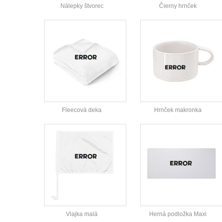
Nálepky štvorec
Čierny hrnček
Fleecová deka
Hrnček makronka
Vlajka malá
Herná podložka Maxi