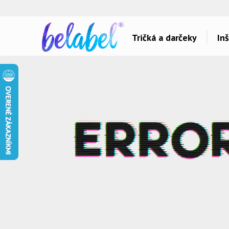
🌿
Ekol
Tričká a darčeky
Inš
Dárky pro..
Témy potlačí
Dárky pro maminku
Láska
Dárky pro ségru
Šport a auta
Dárky pro babičku
Hlášky
Dárky pro tátu
Detské
Dárky pro bráchu
Hudba & Film
Dárky pro dědu
Humor
Dárky pro partnera
Ostatné
Dárky pro partnerku
Všetko..
Dárky pro přátele