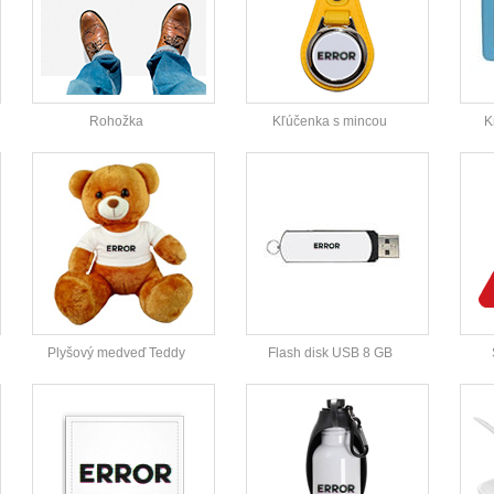
Rohožka
Kľúčenka s mincou
K
Plyšový medveď Teddy
Flash disk USB 8 GB