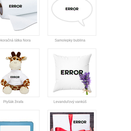
koračná látka Nora
Samolepky bublina
Plyšák žirafa
Levanduľový vankúš