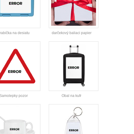
rabička na desiatu
darčekový baliaci papier
Samolepky pozor
Obal na kufr