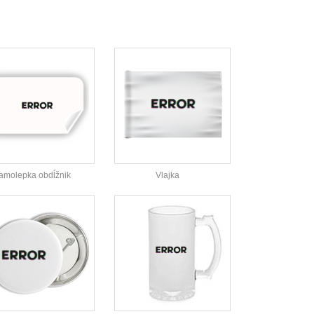
amolepka obdĺžnik
Vlajka