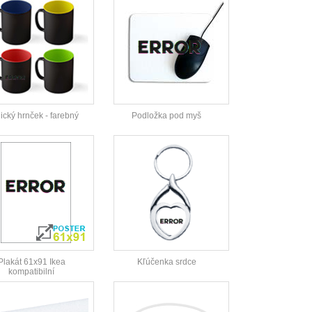
cký hrnček - farebný
Podložka pod myš
Plakát 61x91 Ikea
Kľúčenka srdce
kompatibilní