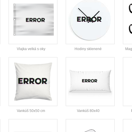
Vlajka velká s oky
Hodiny sklenené
Magi
Vankúš 50x50 cm
Vankúš 80x40