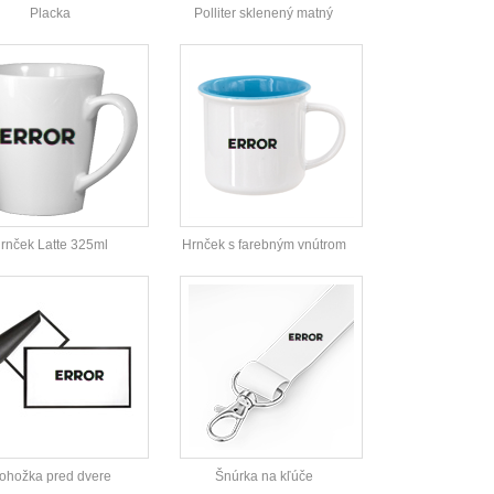
Placka
Polliter sklenený matný
rnček Latte 325ml
Hrnček s farebným vnútrom
ohožka pred dvere
Šnúrka na kľúče