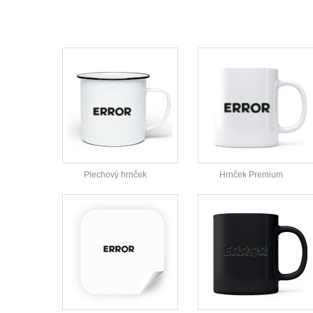
Plechový hrnček
Hrnček Premium