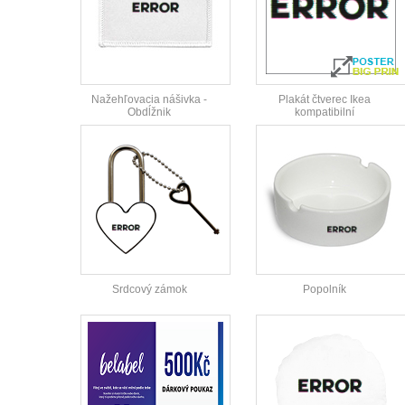
Nažehľovacia nášivka -
Plakát čtverec Ikea
Obdĺžnik
kompatibilní
Srdcový zámok
Popolník