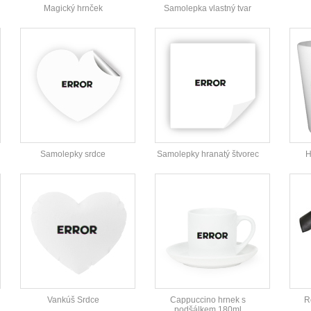
Magický hrnček
Samolepka vlastný tvar
Samolepky srdce
Samolepky hranatý štvorec
H
Vankúš Srdce
Cappuccino hrnek s
R
podšálkem 180ml