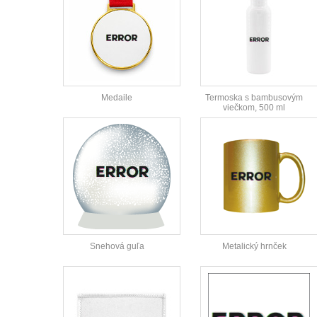
Medaile
Termoska s bambusovým
viečkom, 500 ml
Snehová guľa
Metalický hrnček