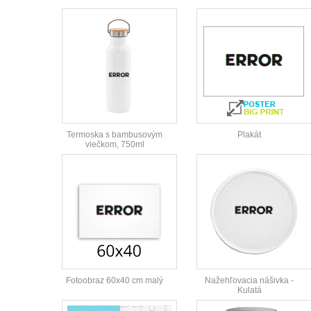
Termoska s bambusovým
Plakát
viečkom, 750ml
Fotoobraz 60x40 cm malý
Nažehľovacia nášivka -
Kulatá