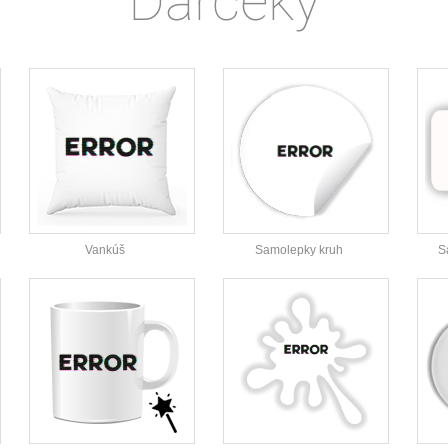
Darčeky
Vankúš
Samolepky kruh
S