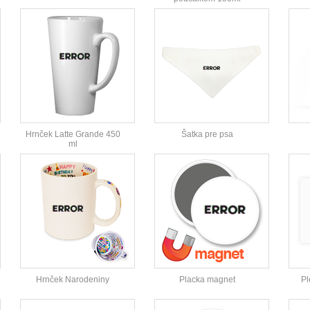
Hrnček Latte Grande 450
Šatka pre psa
ml
Hrnček Narodeniny
Placka magnet
Pl