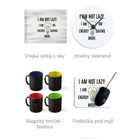
Vlajka velká s oky
Hodiny sklenené
Magický hrnček -
Podložka pod myš
farebný