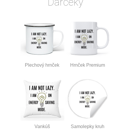
Darčeky
Plechový hrnček
Hrnček Premium
Vankúš
Samolepky kruh