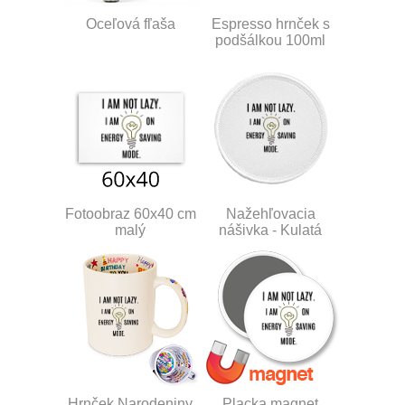
Oceľová fľaša
Espresso hrnček s
podšálkou 100ml
Fotoobraz 60x40 cm
Nažehľovacia
malý
nášivka - Kulatá
Hrnček Narodeniny
Placka magnet