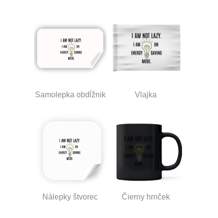
Samolepka obdĺžnik
Vlajka
Nálepky štvorec
Čierny hrnček