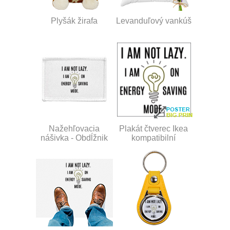
Plyšák žirafa
Levanduľový vankúš
Nažehľovacia
Plakát čtverec Ikea
nášivka - Obdĺžnik
kompatibilní