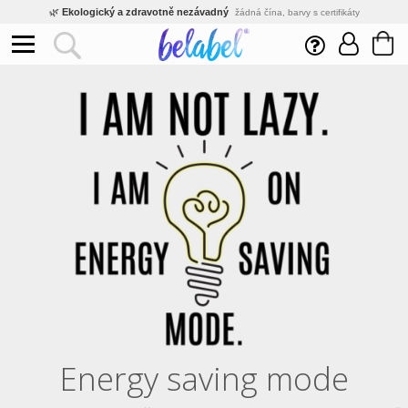
🌿
Ekologický a zdravotně nezávadný
žádná čína, barvy s certifikáty
💡
Inovativní výroba
vlastní vývoj, nejnovější technologie
⚡
Rychlé dodání
expedujeme do 24h
🏢
Výhodné pro firmy
velké množstevní slevy
🔥
Kvalita pod kontrolou
jsme přímý výrobce, žádný zprostředkovatel
🛒
Eshop s tradicí od roku 2010
tisíce spokojených zákazníků
Energy saving mode