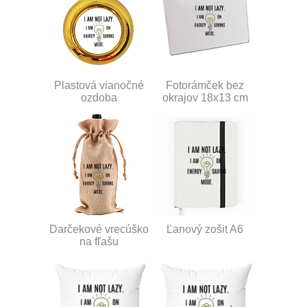
Plastová vianočné
Fotorámček bez
ozdoba
okrajov 18x13 cm
Darčekové vrecúško
Ľanový zošit A6
na fľašu