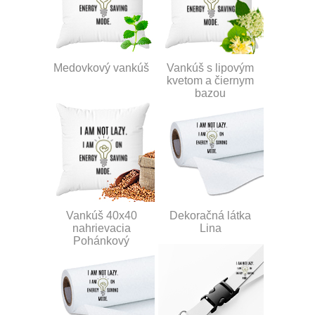
Medovkový vankúš
Vankúš s lipovým
kvetom a čiernym
bazou
Vankúš 40x40
Dekoračná látka
nahrievacia
Lina
Pohánkový