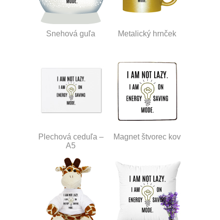
Snehová guľa
Metalický hrnček
Plechová ceduľa –
Magnet štvorec kov
A5