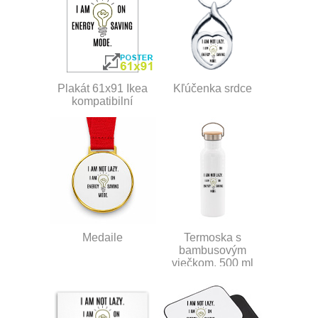
Plakát 61x91 Ikea
Kľúčenka srdce
kompatibilní
Medaile
Termoska s
bambusovým
viečkom, 500 ml