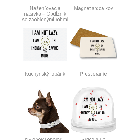
Nažehľovacia
Magnet srdca kov
nášivka – Obdĺžnik
so zaoblenými rohmi
Kuchynský lopárik
Prestieranie
Nylonový obojok -
Srdce guľa