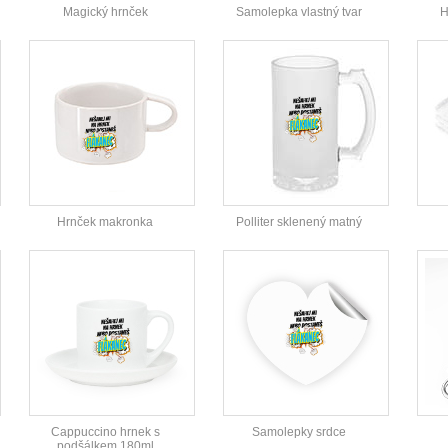
Magický hrnček
Samolepka vlastný tvar
H
Hrnček makronka
Polliter sklenený matný
Cappuccino hrnek s
Samolepky srdce
podšálkem 180ml