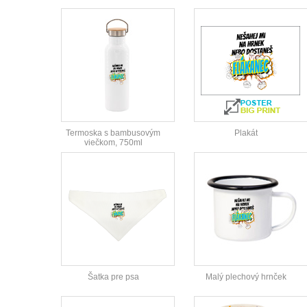
Termoska s bambusovým
Plakát
viečkom, 750ml
Šatka pre psa
Malý plechový hrnček