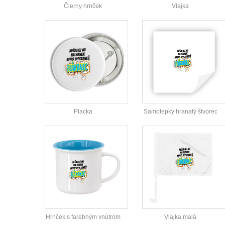
Čierny hrnček
Vlajka
Placka
Samolepky hranatý štvorec
Hrnček s farebným vnútrom
Vlajka malá