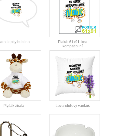
amolepky bublina
Plakát 61x91 Ikea
kompatibilní
Plyšák žirafa
Levanduľový vankúš