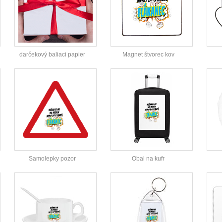
darčekový baliaci papier
Magnet štvorec kov
Samolepky pozor
Obal na kufr