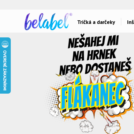
🌿
Ekol
Tričká a darčeky
Inš
Dárky pro..
Témy potlačí
Dárky pro maminku
Láska
Dárky pro ségru
Šport a auta
Dárky pro babičku
Hlášky
Dárky pro tátu
Detské
Dárky pro bráchu
Hudba & Film
Dárky pro dědu
Humor
Dárky pro partnera
Ostatné
Dárky pro partnerku
Všetko..
Dárky pro přátele