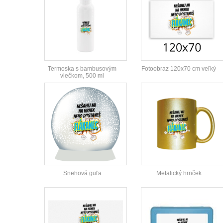
Termoska s bambusovým
Fotoobraz 120x70 cm veľký
viečkom, 500 ml
Snehová guľa
Metalický hrnček