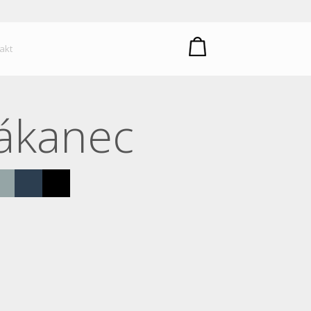
um plastů
akt
lákanec