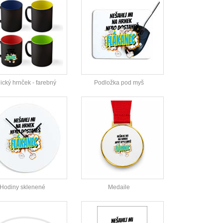
cký hrnček - farebný
Podložka pod myš
Hodiny sklenené
Medaile