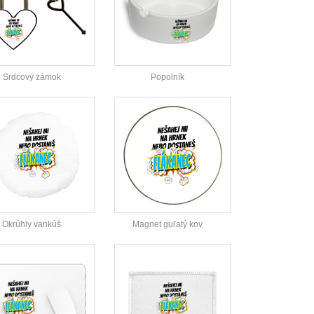
Srdcový zámok
Popolník
Okrúhly vankúš
Magnet guľatý kov