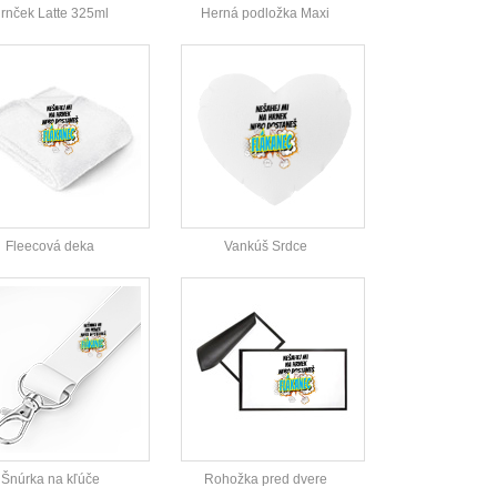
rnček Latte 325ml
Herná podložka Maxi
Fleecová deka
Vankúš Srdce
Šnúrka na kľúče
Rohožka pred dvere