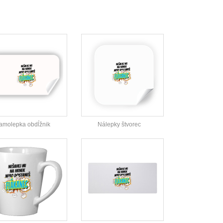
amolepka obdĺžnik
Nálepky štvorec