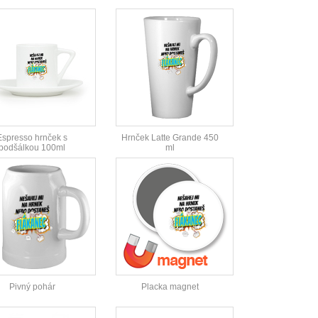
Espresso hrnček s
Hrnček Latte Grande 450
podšálkou 100ml
ml
Pivný pohár
Placka magnet