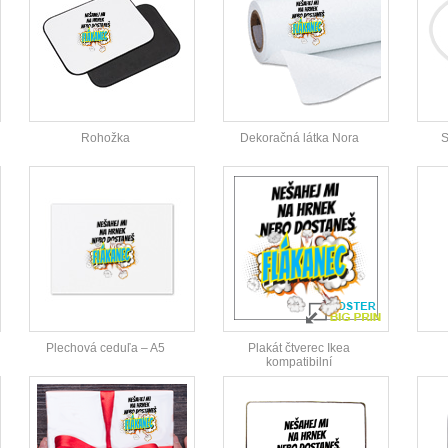
Rohožka
Dekoračná látka Nora
S
Plechová ceduľa – A5
Plakát čtverec Ikea
kompatibilní