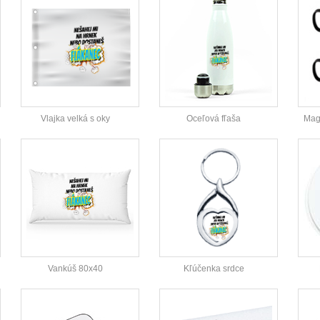
Vlajka velká s oky
Oceľová fľaša
Magi
Vankúš 80x40
Kľúčenka srdce