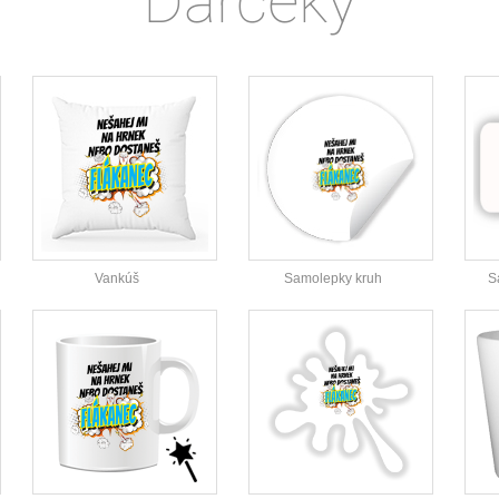
Darčeky
Vankúš
Samolepky kruh
S