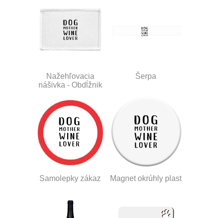
Nažehľovacia
Šerpa
nášivka - Obdĺžnik
Samolepky zákaz
Magnet okrúhly plast