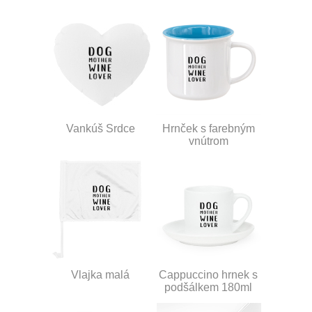
Vankúš Srdce
Hrnček s farebným
vnútrom
Vlajka malá
Cappuccino hrnek s
podšálkem 180ml