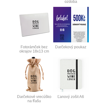
ozdoba
Fotorámček bez
Darčekový poukaz
okrajov 18x13 cm
Darčekové vrecúško
Ľanový zošit A6
na fľašu