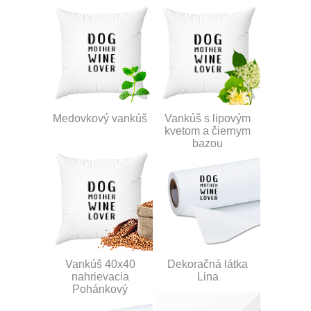
Medovkový vankúš
Vankúš s lipovým
kvetom a čiernym
bazou
Vankúš 40x40
Dekoračná látka
nahrievacia
Lina
Pohánkový