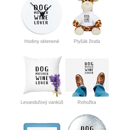
Hodiny sklenené
Plyšák žirafa
Levanduľový vankúš
Rohožka