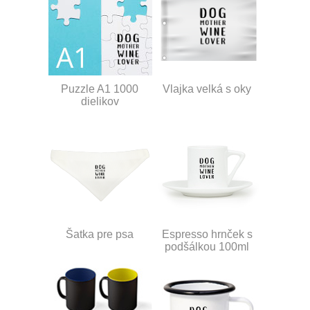
Puzzle A1 1000
Vlajka velká s oky
dielikov
Šatka pre psa
Espresso hrnček s
podšálkou 100ml