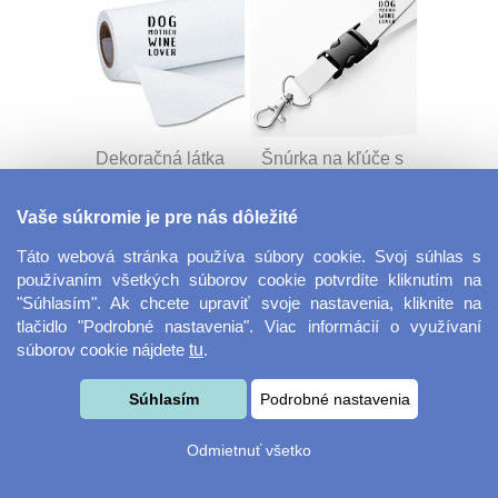
Dekoračná látka
Šnúrka na kľúče s
Miranda
prackou
Vaše súkromie je pre nás dôležité
Táto webová stránka používa súbory cookie. Svoj súhlas s
používaním všetkých súborov cookie potvrdíte kliknutím na
"Súhlasím". Ak chcete upraviť svoje nastavenia, kliknite na
tlačidlo "Podrobné nastavenia". Viac informácií o využívaní
súborov cookie nájdete
tu
.
Velkoformátová
Desiatový box
Súhlasím
Podrobné nastavenia
fotografie
Odmietnuť všetko