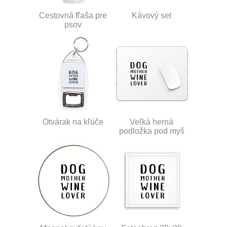
Cestovná fľaša pre
Kávový set
psov
Otvárak na kľúče
Veľká herná
podložka pod myš