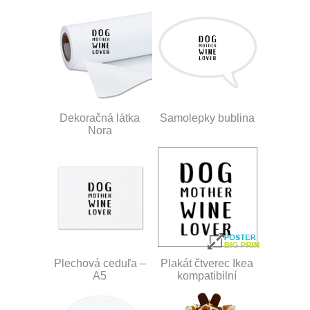
Dekoračná látka
Samolepky bublina
Nora
Plechová ceduľa –
Plakát čtverec Ikea
A5
kompatibilní