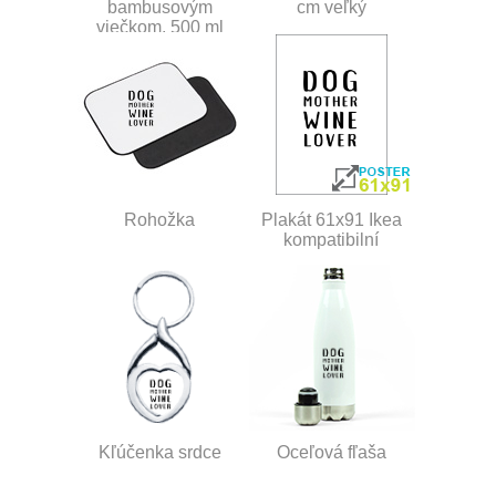
bambusovým
cm veľký
viečkom, 500 ml
Rohožka
Plakát 61x91 Ikea
kompatibilní
Kľúčenka srdce
Oceľová fľaša