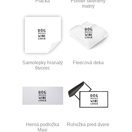
Placka
Polliter sklenený
matný
Samolepky hranatý
Fleecová deka
štvorec
Herná podložka
Rohožka pred dvere
Maxi