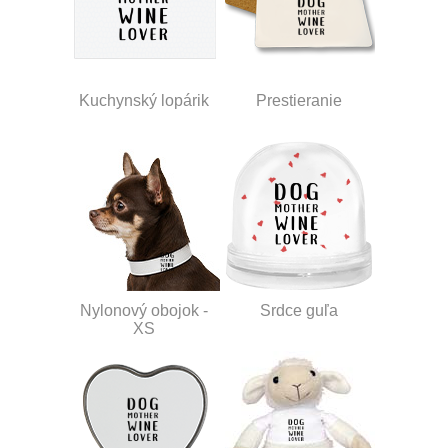
Kuchynský lopárik
Prestieranie
Nylonový obojok -
Srdce guľa
XS