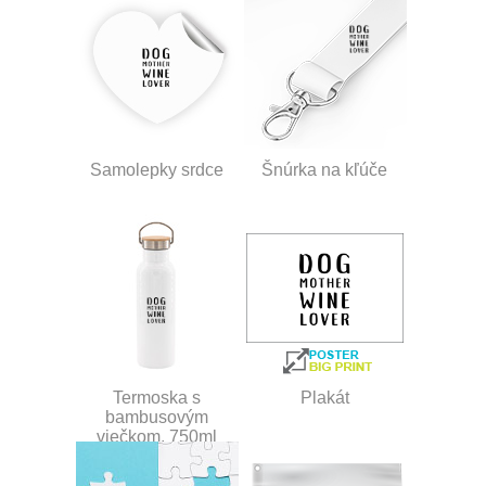
Samolepky srdce
Šnúrka na kľúče
Termoska s
Plakát
bambusovým
viečkom, 750ml