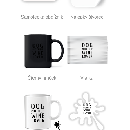
Samolepka obdĺžnik
Nálepky štvorec
Čierny hrnček
Vlajka