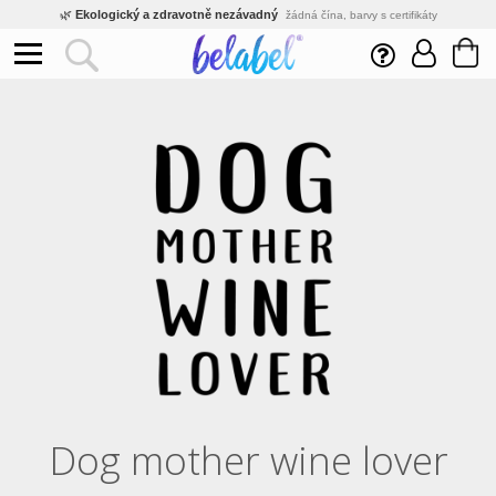
🌿
Ekologický a zdravotně nezávadný
žádná čína, barvy s certifikáty
💡
Inovativní výroba
vlastní vývoj, nejnovější technologie
⚡
Rychlé dodání
expedujeme do 24h
🏢
Výhodné pro firmy
velké množstevní slevy
🔥
Kvalita pod kontrolou
jsme přímý výrobce, žádný zprostředkovatel
🛒
Eshop s tradicí od roku 2010
tisíce spokojených zákazníků
Dog mother wine lover