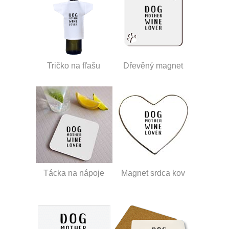
Tričko na fľašu
Dřevěný magnet
Tácka na nápoje
Magnet srdca kov