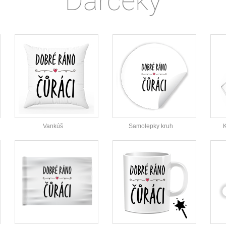
Darčeky
Vankúš
Samolepky kruh
K