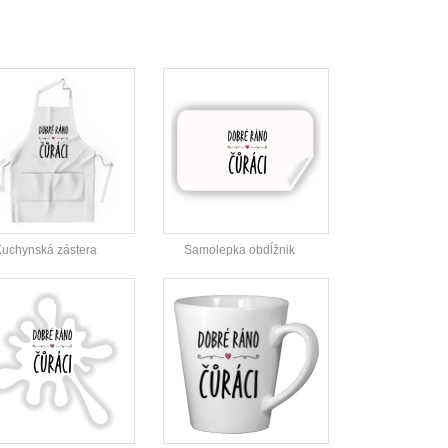
uchynská zástera
Samolepka obdĺžnik