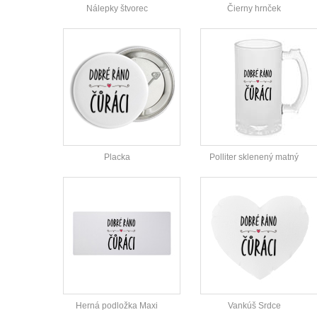
Nálepky štvorec
Čierny hrnček
Placka
Polliter sklenený matný
Herná podložka Maxi
Vankúš Srdce