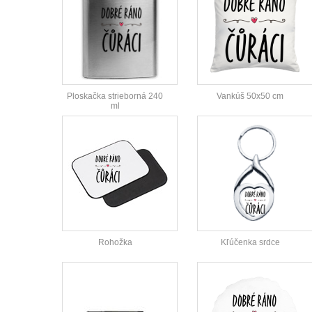
Ploskačka strieborná 240
Vankúš 50x50 cm
ml
Rohožka
Kľúčenka srdce