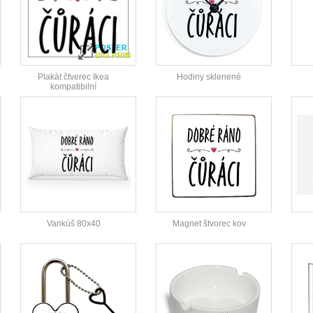
Plakát čtverec Ikea
Hodiny sklenené
kompatibilní
Vankúš 80x40
Magnet štvorec kov