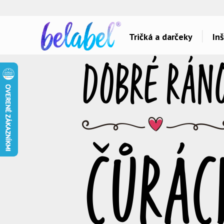
🌿
Ekol
Tričká a darčeky
Inš
Dárky pro..
Témy potlačí
Dárky pro maminku
Láska
Dárky pro ségru
Šport a auta
Dárky pro babičku
Hlášky
Dárky pro tátu
Detské
Dárky pro bráchu
Hudba & Film
Dárky pro dědu
Humor
Dárky pro partnera
Ostatné
Dárky pro partnerku
Všetko..
Dárky pro přátele