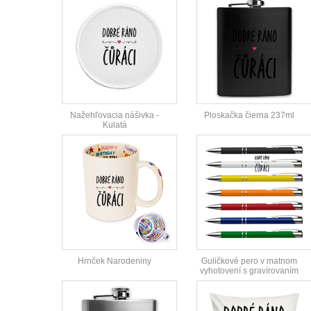
Nažehľovacia nášivka -
Ploskačka čierna 237ml
Kulatá
Hrnček Narodeniny
Guličkové pero v matnom
vyhotovení s gravírovaním