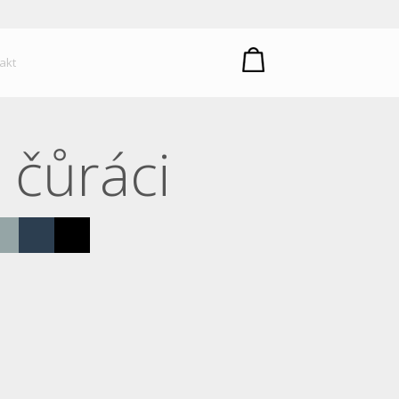
um plastů
akt
 čůráci