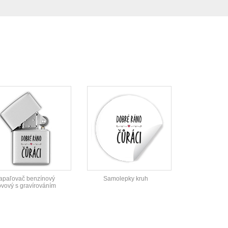
apaľovač benzínový
Samolepky kruh
ovový s gravírováním