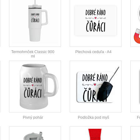
Termohrnček Classic 900
Plechová ceduľa - A4
ml
Pivný pohár
Podložka pod myš
F