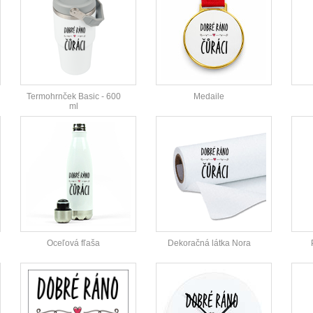
Termohrnček Basic - 600
Medaile
ml
Oceľová fľaša
Dekoračná látka Nora