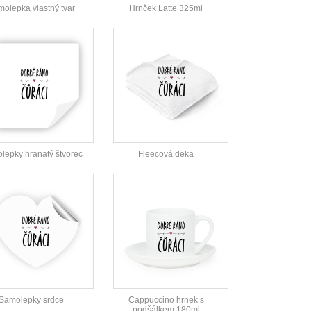
olepka vlastný tvar
Hrnček Latte 325ml
lepky hranatý štvorec
Fleecová deka
Samolepky srdce
Cappuccino hrnek s
podšálkem 180ml