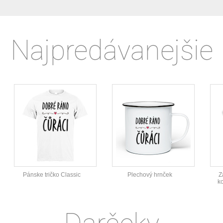
Najpredávanejšie
Pánske tričko Classic
Plechový hrnček
Z
k