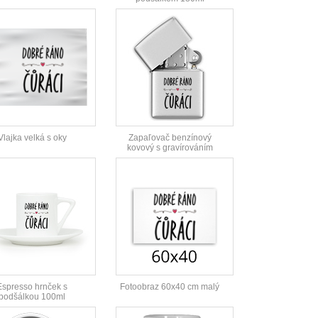
Vlajka velká s oky
Zapaľovač benzínový
kovový s gravírováním
Espresso hrnček s
Fotoobraz 60x40 cm malý
podšálkou 100ml