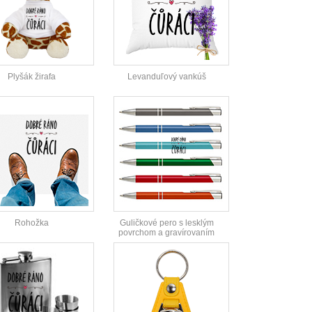
Plyšák žirafa
Levanduľový vankúš
Rohožka
Guličkové pero s lesklým
povrchom a gravírovaním