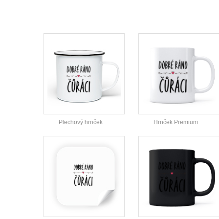
Plechový hrnček
Hrnček Premium