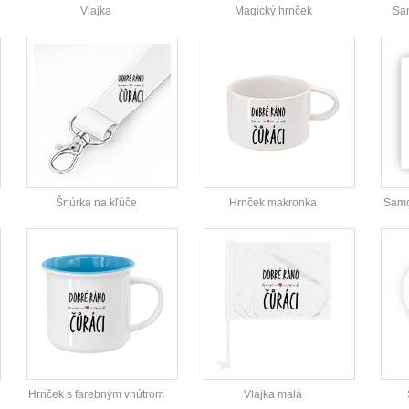
Vlajka
Magický hrnček
Sam
Šnúrka na kľúče
Hrnček makronka
Samo
Hrnček s farebným vnútrom
Vlajka malá