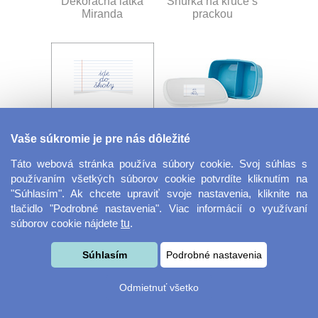
Dekoračná látka
Šnúrka na kľúče s
Miranda
prackou
Vaše súkromie je pre nás dôležité
Velkoformátová
Desiatový box
fotografie
Táto webová stránka používa súbory cookie. Svoj súhlas s
používaním všetkých súborov cookie potvrdíte kliknutím na
"Súhlasím". Ak chcete upraviť svoje nastavenia, kliknite na
tlačidlo "Podrobné nastavenia". Viac informácií o využívaní
súborov cookie nájdete
tu
.
Súhlasím
Podrobné nastavenia
Odmietnuť všetko
Kovový dávkovač na
Obrus ​​125 x 75 cm
mydlo