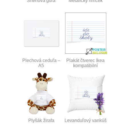
Snehová guľa
Metalický hrnček
Plechová ceduľa –
Plakát čtverec Ikea
A5
kompatibilní
Plyšák žirafa
Levanduľový vankúš