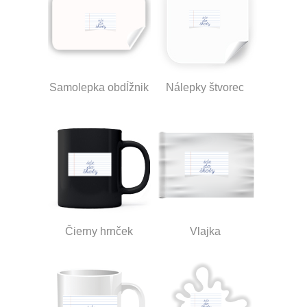
Samolepka obdĺžnik
Nálepky štvorec
Čierny hrnček
Vlajka