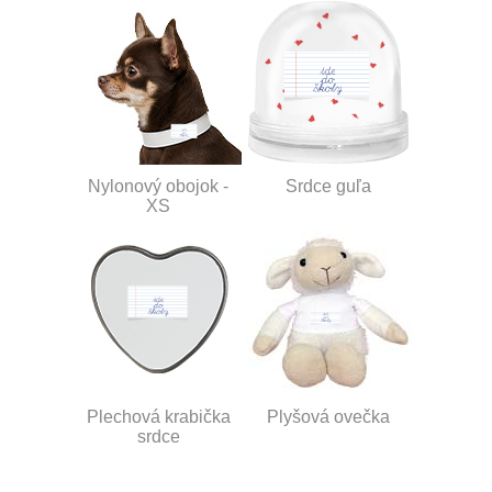
Nylonový obojok -
Srdce guľa
XS
Plechová krabička
Plyšová ovečka
srdce