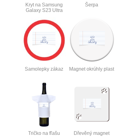
Kryt na Samsung
Šerpa
Galaxy S23 Ultra
Samolepky zákaz
Magnet okrúhly plast
Tričko na fľašu
Dřevěný magnet