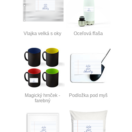
Vlajka velká s oky
Oceľová fľaša
Magický hrnček -
Podložka pod myš
farebný