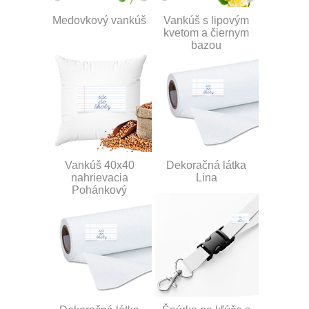
Medovkový vankúš
Vankúš s lipovým
kvetom a čiernym
bazou
Vankúš 40x40
Dekoračná látka
nahrievacia
Lina
Pohánkový