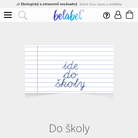
🌿
Ekologický a zdravotně nezávadný
žádná čína, barvy s certifikáty
💡
Inovativní výroba
vlastní vývoj, nejnovější technologie
⚡
Rychlé dodání
expedujeme do 24h
🏢
Výhodné pro firmy
velké množstevní slevy
🔥
Kvalita pod kontrolou
jsme přímý výrobce, žádný zprostředkovatel
🛒
Eshop s tradicí od roku 2010
tisíce spokojených zákazníků
Do školy