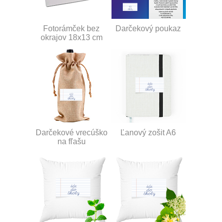
Fotorámček bez
Darčekový poukaz
okrajov 18x13 cm
Darčekové vrecúško
Ľanový zošit A6
na fľašu