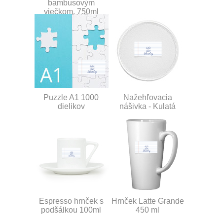
bambusovým
viečkom, 750ml
Puzzle A1 1000
Nažehľovacia
dielikov
nášivka - Kulatá
Espresso hrnček s
Hrnček Latte Grande
podšálkou 100ml
450 ml