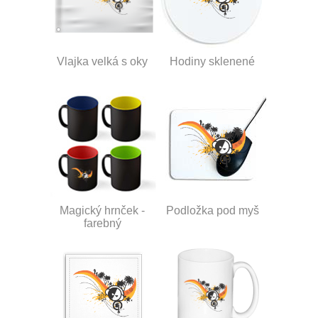
Vlajka velká s oky
Hodiny sklenené
Magický hrnček -
Podložka pod myš
farebný