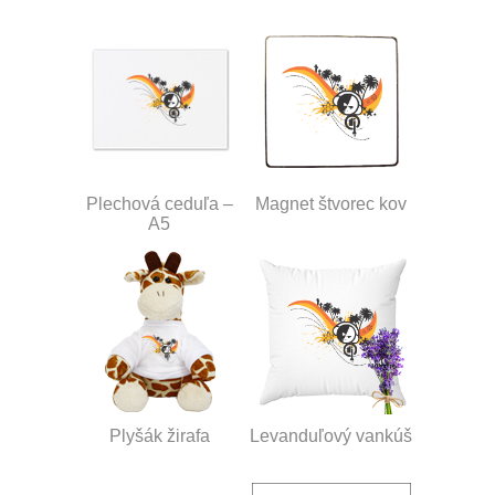
Plechová ceduľa –
Magnet štvorec kov
A5
Plyšák žirafa
Levanduľový vankúš