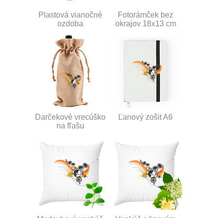
Plastová vianočné
Fotorámček bez
ozdoba
okrajov 18x13 cm
Darčekové vrecúško
Ľanový zošit A6
na fľašu