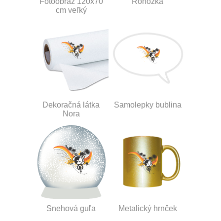
Fotoobraz 120x70
Rohožka
cm veľký
Dekoračná látka
Samolepky bublina
Nora
Snehová guľa
Metalický hrnček