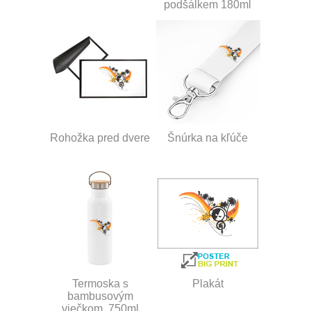
podšálkem 180ml
Rohožka pred dvere
Šnúrka na kľúče
Termoska s
Plakát
bambusovým
viečkom, 750ml