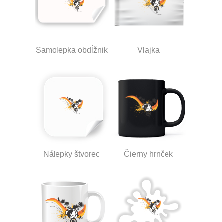
Samolepka obdĺžnik
Vlajka
Nálepky štvorec
Čierny hrnček