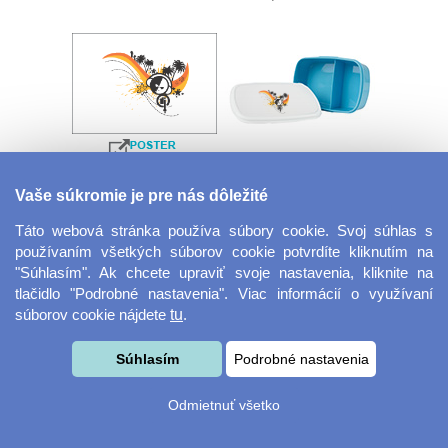
Velkoformátová
Desiatový box
Vaše súkromie je pre nás dôležité
fotografie
Táto webová stránka používa súbory cookie. Svoj súhlas s
používaním všetkých súborov cookie potvrdíte kliknutím na
"Súhlasím". Ak chcete upraviť svoje nastavenia, kliknite na
tlačidlo "Podrobné nastavenia". Viac informácií o využívaní
súborov cookie nájdete
tu
.
Súhlasím
Podrobné nastavenia
Kovový dávkovač na
Obrus ​​125 x 75 cm
Odmietnuť všetko
mydlo