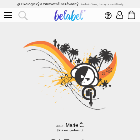
🌿
Ekologický a zdravotně nezávadný
žádná čína, barvy s certifikáty
💡
Inovativní výroba
vlastní vývoj, nejnovější technologie
⚡
Rychlé dodání
expedujeme do 24h
🏢
Výhodné pro firmy
velké množstevní slevy
🔥
Kvalita pod kontrolou
jsme přímý výrobce, žádný zprostředkovatel
🛒
Eshop s tradicí od roku 2010
tisíce spokojených zákazníků
Marie Č.
autor:
(
)
Právní ujednání