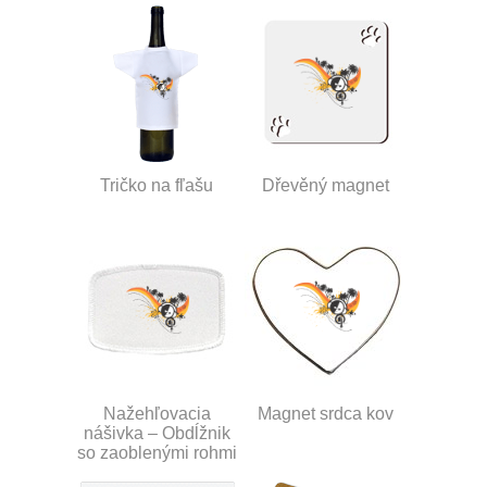
Tričko na fľašu
Dřevěný magnet
Nažehľovacia
Magnet srdca kov
nášivka – Obdĺžnik
so zaoblenými rohmi