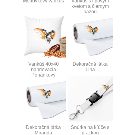
Medovkový vankúš
Vankúš s lipovým
kvetom a čiernym
bazou
Vankúš 40x40
Dekoračná látka
nahrievacia
Lina
Pohánkový
Dekoračná látka
Šnúrka na kľúče s
Miranda
prackou