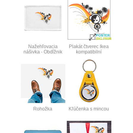
Nažehľovacia
Plakát čtverec Ikea
nášivka - Obdĺžnik
kompatibilní
Rohožka
Kľúčenka s mincou