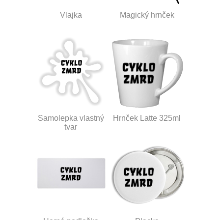
Vlajka
Magický hrnček
Samolepka vlastný
Hrnček Latte 325ml
tvar