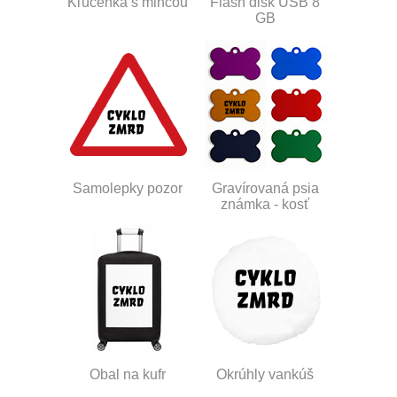
Kľúčenka s mincou
Flash disk USB 8
GB
Samolepky pozor
Gravírovaná psia
známka - kosť
Obal na kufr
Okrúhly vankúš