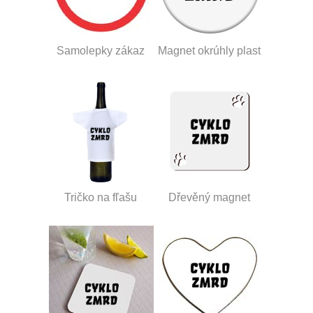
Samolepky zákaz
Magnet okrúhly plast
Tričko na fľašu
Dřevěný magnet