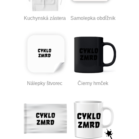
Kuchynská zástera
Samolepka obdĺžnik
Nálepky štvorec
Čierny hrnček