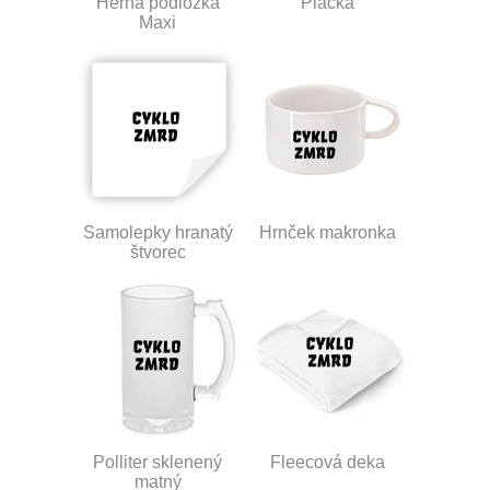
Herná podložka
Placka
Maxi
Samolepky hranatý
Hrnček makronka
štvorec
Polliter sklenený
Fleecová deka
matný