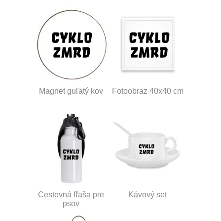
Magnet guľatý kov
Fotoobraz 40x40 cm
Cestovná fľaša pre
Kávový set
psov