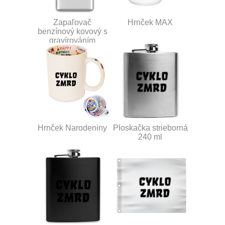
Zapaľovač
Hrnček MAX
benzínový kovový s
gravírováním
Hrnček Narodeniny
Ploskačka strieborná
240 ml