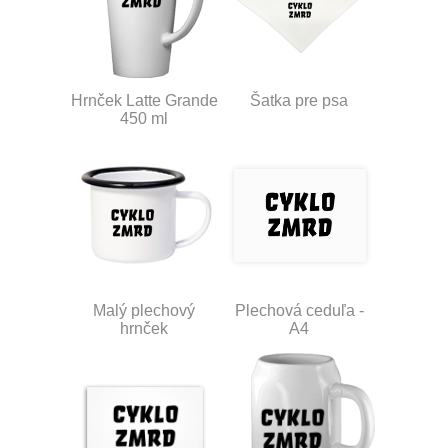
Hrnček Latte Grande
Šatka pre psa
450 ml
Malý plechový
Plechová ceduľa -
hrnček
A4