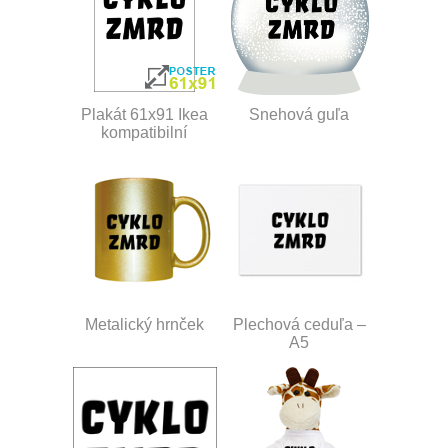
Plakát 61x91 Ikea
Snehová guľa
kompatibilní
Metalický hrnček
Plechová ceduľa –
A5