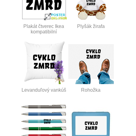
Plakát čtverec Ikea
Plyšák žirafa
kompatibilní
Levanduľový vankúš
Rohožka