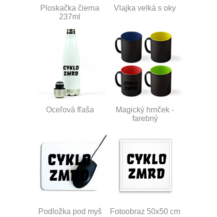
Ploskačka čierna
Vlajka velká s oky
237ml
Oceľová fľaša
Magický hrnček -
farebný
Podložka pod myš
Fotoobraz 50x50 cm