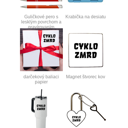
Guličkové pero s
Krabička na desiatu
lesklým povrchom a
gravírovaním
darčekový baliaci
Magnet štvorec kov
papier