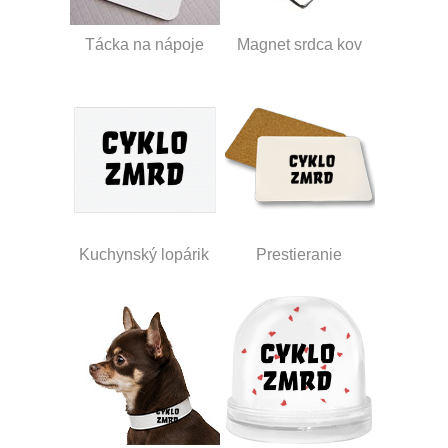
Tácka na nápoje
Magnet srdca kov
Kuchynský lopárik
Prestieranie