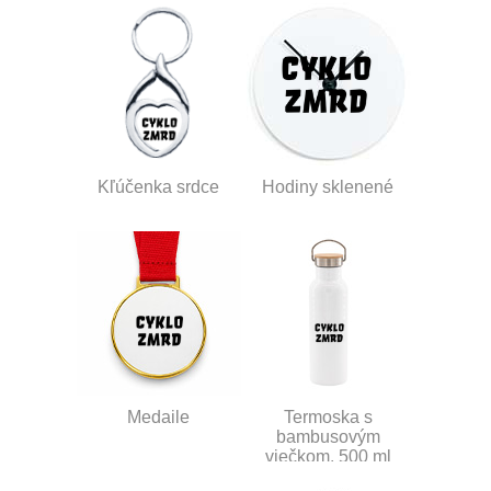
Kľúčenka srdce
Hodiny sklenené
Medaile
Termoska s
bambusovým
viečkom, 500 ml