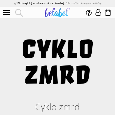
🌿
Ekologický a zdravotně nezávadný
žádná čína, barvy s certifikáty
💡
Inovativní výroba
vlastní vývoj, nejnovější technologie
⚡
Rychlé dodání
expedujeme do 24h
🏢
Výhodné pro firmy
velké množstevní slevy
🔥
Kvalita pod kontrolou
jsme přímý výrobce, žádný zprostředkovatel
🛒
Eshop s tradicí od roku 2010
tisíce spokojených zákazníků
Cyklo zmrd