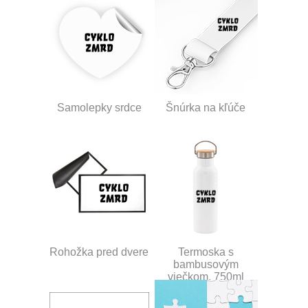
Samolepky srdce
Šnúrka na kľúče
Rohožka pred dvere
Termoska s
bambusovým
viečkom, 750ml