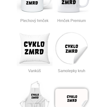
Plechový hrnček
Hrnček Premium
Vankúš
Samolepky kruh