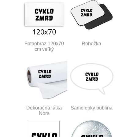
Fotoobraz 120x70
Rohožka
cm veľký
Dekoračná látka
Samolepky bublina
Nora