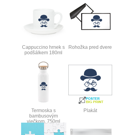
Cappuccino hrnek s
Rohožka pred dvere
podšálkem 180ml
Termoska s
Plakát
bambusovým
viečkom, 750ml