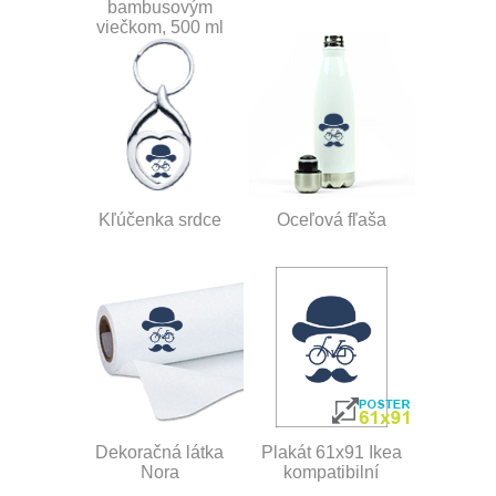
bambusovým
viečkom, 500 ml
Kľúčenka srdce
Oceľová fľaša
Dekoračná látka
Plakát 61x91 Ikea
Nora
kompatibilní