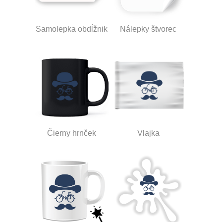
Samolepka obdĺžnik
Nálepky štvorec
Čierny hrnček
Vlajka