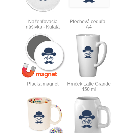
Nažehľovacia
Plechová ceduľa -
nášivka - Kulatá
A4
Placka magnet
Hrnček Latte Grande
450 ml