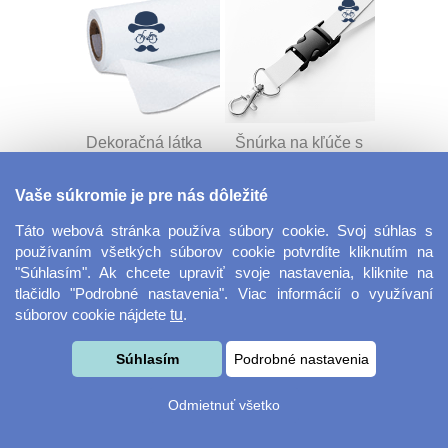
Dekoračná látka
Šnúrka na kľúče s
Miranda
prackou
Vaše súkromie je pre nás dôležité
Táto webová stránka používa súbory cookie. Svoj súhlas s
používaním všetkých súborov cookie potvrdíte kliknutím na
"Súhlasím". Ak chcete upraviť svoje nastavenia, kliknite na
tlačidlo "Podrobné nastavenia". Viac informácií o využívaní
súborov cookie nájdete
tu
.
Velkoformátová
Desiatový box
Súhlasím
Podrobné nastavenia
fotografie
Odmietnuť všetko