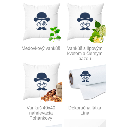
Medovkový vankúš
Vankúš s lipovým
kvetom a čiernym
bazou
Vankúš 40x40
Dekoračná látka
nahrievacia
Lina
Pohánkový