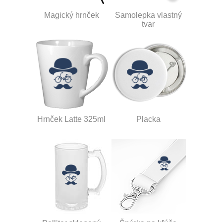
Magický hrnček
Samolepka vlastný
tvar
Hrnček Latte 325ml
Placka