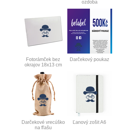
ozdoba
Fotorámček bez
Darčekový poukaz
okrajov 18x13 cm
Darčekové vrecúško
Ľanový zošit A6
na fľašu