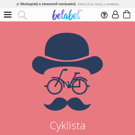
🌿
Ekologický a zdravotně nezávadný
žádná čína, barvy s certifikáty
💡
Inovativní výroba
vlastní vývoj, nejnovější technologie
⚡
Rychlé dodání
expedujeme do 24h
🏢
Výhodné pro firmy
velké množstevní slevy
🔥
Kvalita pod kontrolou
jsme přímý výrobce, žádný zprostředkovatel
🛒
Eshop s tradicí od roku 2010
tisíce spokojených zákazníků
Cyklista