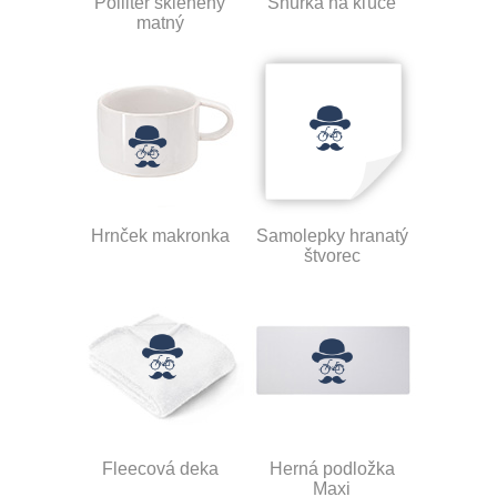
Polliter sklenený
Šnúrka na kľúče
matný
Hrnček makronka
Samolepky hranatý
štvorec
Fleecová deka
Herná podložka
Maxi