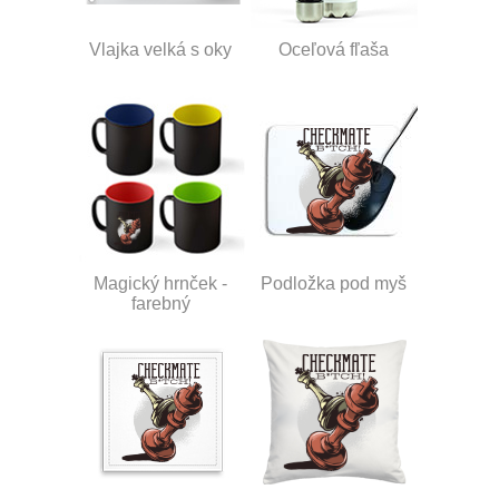
Vlajka velká s oky
Oceľová fľaša
Magický hrnček -
Podložka pod myš
farebný