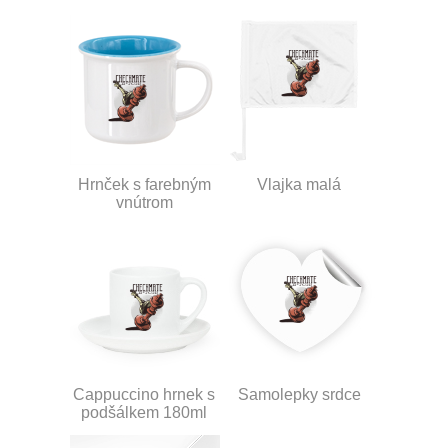
Hrnček s farebným
Vlajka malá
vnútrom
Cappuccino hrnek s
Samolepky srdce
podšálkem 180ml