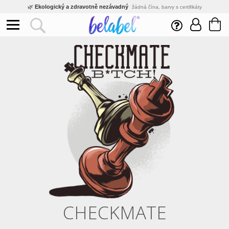
🌿
Ekologický a zdravotně nezávadný
žádná čína, barvy s certifikáty
💡
Inovativní výroba
vlastní vývoj, nejnovější technologie
⚡
Rychlé dodání
expedujeme do 24h
🏢
Výhodné pro firmy
velké množstevní slevy
🔥
Kvalita pod kontrolou
jsme přímý výrobce, žádný zprostředkovatel
🛒
Eshop s tradicí od roku 2010
tisíce spokojených zákazníků
CHECKMATE