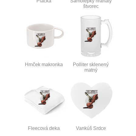
Placka
Samolepky hranatý
štvorec
Hrnček makronka
Polliter sklenený
matný
Fleecová deka
Vankúš Srdce