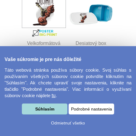
Velkoformátová
Desiatový box
fotografie
Vaše súkromie je pre nás dôležité
Táto webová stránka používa súbory cookie. Svoj súhlas s
používaním všetkých súborov cookie potvrdíte kliknutím na
"Súhlasím". Ak chcete upraviť svoje nastavenia, kliknite na
tlačidlo "Podrobné nastavenia". Viac informácií o využívaní
súborov cookie nájdete
tu
.
Kovový dávkovač na
Obrus ​​125 x 75 cm
Súhlasím
Podrobné nastavenia
mydlo
Odmietnuť všetko