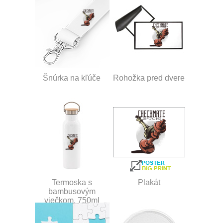
Šnúrka na kľúče
Rohožka pred dvere
Termoska s
Plakát
bambusovým
viečkom, 750ml