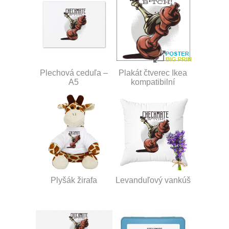
Plechová ceduľa –
Plakát čtverec Ikea
A5
kompatibilní
Plyšák žirafa
Levanduľový vankúš