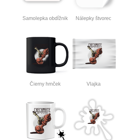
Samolepka obdĺžnik
Nálepky štvorec
Čierny hrnček
Vlajka