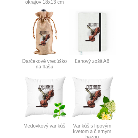
okrajov 18x13 cm
Darčekové vrecúško
Ľanový zošit A6
na fľašu
Medovkový vankúš
Vankúš s lipovým
kvetom a čiernym
bazou