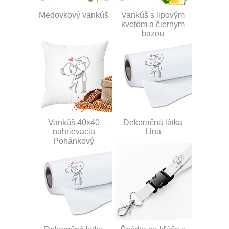
Medovkový vankúš
Vankúš s lipovým
kvetom a čiernym
bazou
Vankúš 40x40
Dekoračná látka
nahrievacia
Lina
Pohánkový