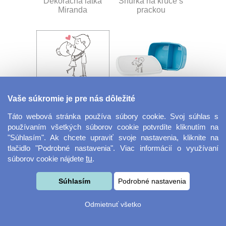
Dekoračná látka
Šnúrka na kľúče s
Miranda
prackou
Vaše súkromie je pre nás dôležité
Velkoformátová
Desiatový box
fotografie
Táto webová stránka používa súbory cookie. Svoj súhlas s
používaním všetkých súborov cookie potvrdíte kliknutím na
"Súhlasím". Ak chcete upraviť svoje nastavenia, kliknite na
tlačidlo "Podrobné nastavenia". Viac informácií o využívaní
súborov cookie nájdete
tu
.
Súhlasím
Podrobné nastavenia
Odmietnuť všetko
Kovový dávkovač na
Obrus ​​125 x 75 cm
mydlo