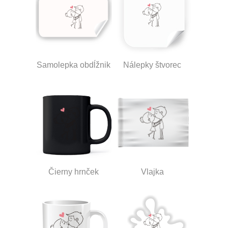
Samolepka obdĺžnik
Nálepky štvorec
Čierny hrnček
Vlajka