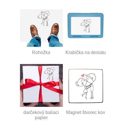
Rohožka
Krabička na desiatu
darčekový baliaci
Magnet štvorec kov
papier