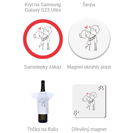
Kryt na Samsung
Šerpa
Galaxy S23 Ultra
Samolepky zákaz
Magnet okrúhly plast
Tričko na fľašu
Dřevěný magnet