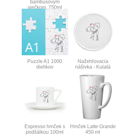
bambusovým
viečkom, 750ml
Puzzle A1 1000
Nažehľovacia
dielikov
nášivka - Kulatá
Espresso hrnček s
Hrnček Latte Grande
podšálkou 100ml
450 ml