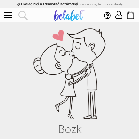
🌿
Ekologický a zdravotně nezávadný
žádná čína, barvy s certifikáty
💡
Inovativní výroba
vlastní vývoj, nejnovější technologie
⚡
Rychlé dodání
expedujeme do 24h
🏢
Výhodné pro firmy
velké množstevní slevy
🔥
Kvalita pod kontrolou
jsme přímý výrobce, žádný zprostředkovatel
🛒
Eshop s tradicí od roku 2010
tisíce spokojených zákazníků
Bozk