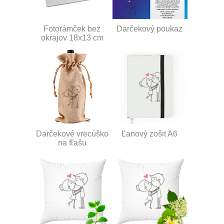
Fotorámček bez
Darčekový poukaz
okrajov 18x13 cm
Darčekové vrecúško
Ľanový zošit A6
na fľašu