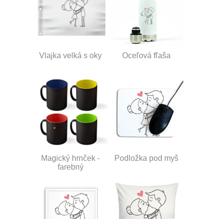
Vlajka velká s oky
Oceľová fľaša
Magický hrnček -
Podložka pod myš
farebný