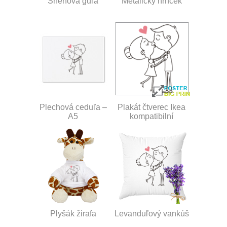
Snehová guľa
Metalický hrnček
Plechová ceduľa –
Plakát čtverec Ikea
A5
kompatibilní
Plyšák žirafa
Levanduľový vankúš