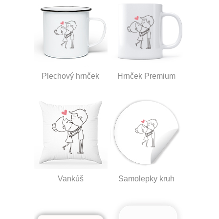
Plechový hrnček
Hrnček Premium
Vankúš
Samolepky kruh