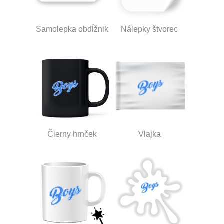
Samolepka obdĺžnik
Nálepky štvorec
Čierny hrnček
Vlajka