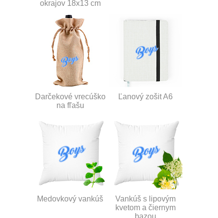
okrajov 18x13 cm
Darčekové vrecúško
Ľanový zošit A6
na fľašu
Medovkový vankúš
Vankúš s lipovým
kvetom a čiernym
bazou