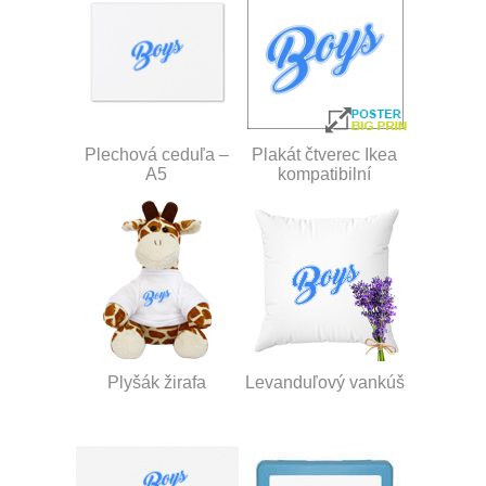
Plechová ceduľa –
Plakát čtverec Ikea
A5
kompatibilní
Plyšák žirafa
Levanduľový vankúš