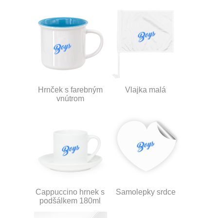
Hrnček s farebným
Vlajka malá
vnútrom
Cappuccino hrnek s
Samolepky srdce
podšálkem 180ml