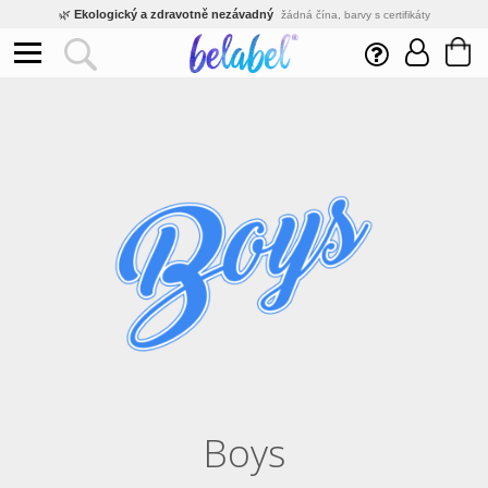
🌿
Ekologický a zdravotně nezávadný
žádná čína, barvy s certifikáty
💡
Inovativní výroba
vlastní vývoj, nejnovější technologie
⚡
Rychlé dodání
expedujeme do 24h
🏢
Výhodné pro firmy
velké množstevní slevy
🔥
Kvalita pod kontrolou
jsme přímý výrobce, žádný zprostředkovatel
🛒
Eshop s tradicí od roku 2010
tisíce spokojených zákazníků
Boys