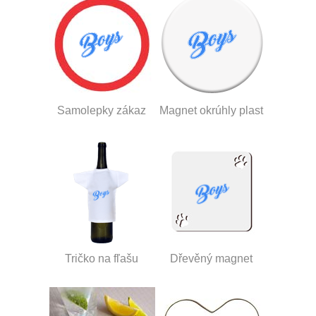
Samolepky zákaz
Magnet okrúhly plast
Tričko na fľašu
Dřevěný magnet