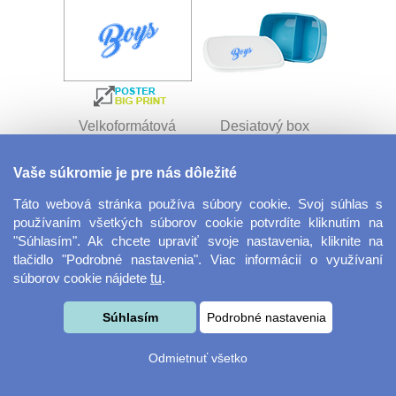
Velkoformátová
Desiatový box
fotografie
Vaše súkromie je pre nás dôležité
Táto webová stránka používa súbory cookie. Svoj súhlas s
používaním všetkých súborov cookie potvrdíte kliknutím na
"Súhlasím". Ak chcete upraviť svoje nastavenia, kliknite na
tlačidlo "Podrobné nastavenia". Viac informácií o využívaní
súborov cookie nájdete
tu
.
Kovový dávkovač na
Obrus ​​125 x 75 cm
Súhlasím
Podrobné nastavenia
mydlo
Odmietnuť všetko