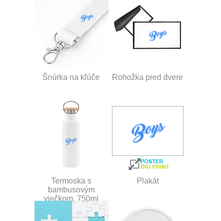
Šnúrka na kľúče
Rohožka pred dvere
Termoska s
Plakát
bambusovým
viečkom, 750ml