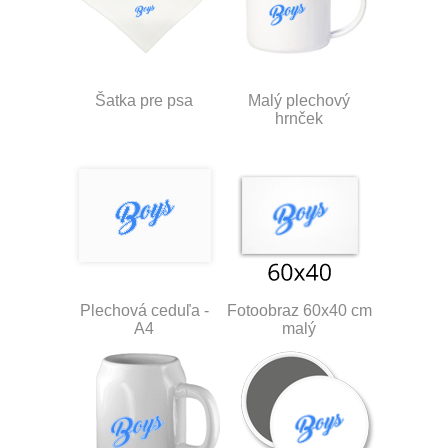
Šatka pre psa
Malý plechový
hrnček
Plechová ceduľa -
Fotoobraz 60x40 cm
A4
malý