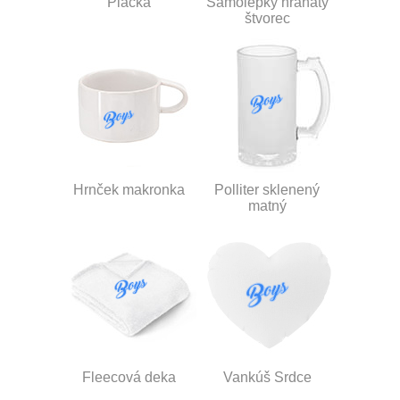
Placka
Samolepky hranatý
štvorec
Hrnček makronka
Polliter sklenený
matný
Fleecová deka
Vankúš Srdce