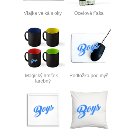
Vlajka velká s oky
Oceľová fľaša
Magický hrnček -
Podložka pod myš
farebný