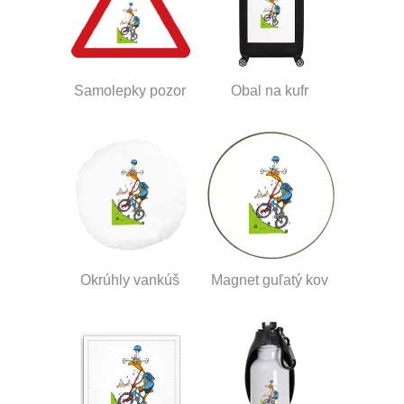
Samolepky pozor
Obal na kufr
Okrúhly vankúš
Magnet guľatý kov