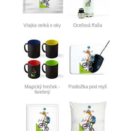
Vlajka velká s oky
Oceľová fľaša
Magický hrnček -
Podložka pod myš
farebný