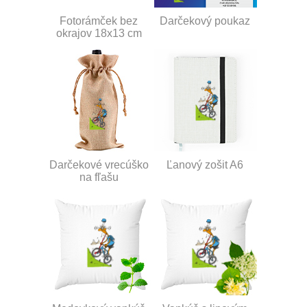
Fotorámček bez
Darčekový poukaz
okrajov 18x13 cm
Darčekové vrecúško
Ľanový zošit A6
na fľašu