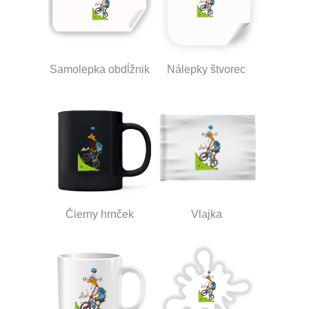
Samolepka obdĺžnik
Nálepky štvorec
Čierny hrnček
Vlajka