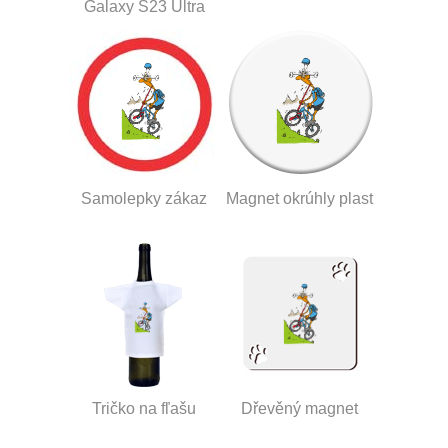
Galaxy S23 Ultra
Samolepky zákaz
Magnet okrúhly plast
Tričko na fľašu
Dřevěný magnet