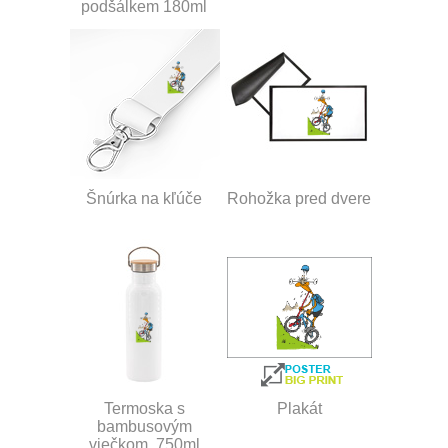
podšálkem 180ml
Šnúrka na kľúče
Rohožka pred dvere
Termoska s
Plakát
bambusovým
viečkom, 750ml