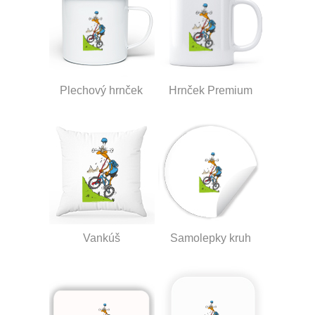
Plechový hrnček
Hrnček Premium
Vankúš
Samolepky kruh