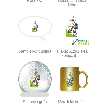
Rohožka
Dekoračná látka
Nora
Samolepky bublina
Plakát 61x91 Ikea
kompatibilní
Snehová guľa
Metalický hrnček