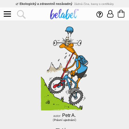
🌿
Ekologický a zdravotně nezávadný
žádná čína, barvy s certifikáty
💡
Inovativní výroba
vlastní vývoj, nejnovější technologie
⚡
Rychlé dodání
expedujeme do 24h
🏢
Výhodné pro firmy
velké množstevní slevy
🔥
Kvalita pod kontrolou
jsme přímý výrobce, žádný zprostředkovatel
🛒
Eshop s tradicí od roku 2010
tisíce spokojených zákazníků
Petr A.
autor:
(
)
Právní ujednání