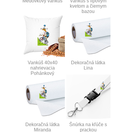
Medovkový vankúš
Vankúš s lipovým
kvetom a čiernym
bazou
Vankúš 40x40
Dekoračná látka
nahrievacia
Lina
Pohánkový
Dekoračná látka
Šnúrka na kľúče s
Miranda
prackou