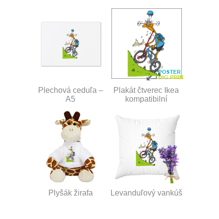
Plechová ceduľa –
Plakát čtverec Ikea
A5
kompatibilní
Plyšák žirafa
Levanduľový vankúš