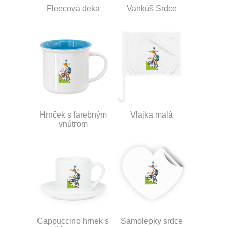
Fleecová deka
Vankúš Srdce
Hrnček s farebným
Vlajka malá
vnútrom
Cappuccino hrnek s
Samolepky srdce