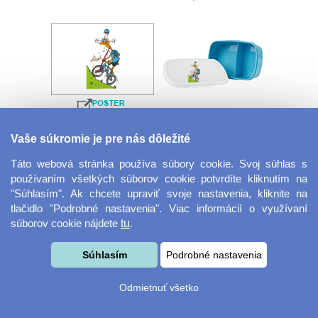
Velkoformátová
Desiatový box
Vaše súkromie je pre nás dôležité
fotografie
Táto webová stránka používa súbory cookie. Svoj súhlas s
používaním všetkých súborov cookie potvrdíte kliknutím na
"Súhlasím". Ak chcete upraviť svoje nastavenia, kliknite na
tlačidlo "Podrobné nastavenia". Viac informácií o využívaní
súborov cookie nájdete
tu
.
Súhlasím
Podrobné nastavenia
Kovový dávkovač na
Obrus ​​125 x 75 cm
Odmietnuť všetko
mydlo