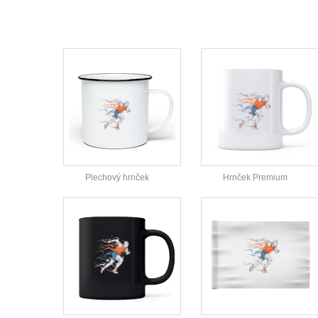
Plechový hrnček
Hrnček Premium