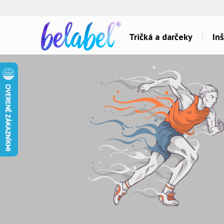
🌿
Ekol
Tričká a darčeky
Inš
Dárky pro..
Témy potlačí
Dárky pro maminku
Láska
Dárky pro ségru
Šport a auta
Dárky pro babičku
Hlášky
Dárky pro tátu
Detské
Dárky pro bráchu
Hudba & Film
Dárky pro dědu
Humor
Dárky pro partnera
Ostatné
Dárky pro partnerku
Všetko..
Dárky pro přátele