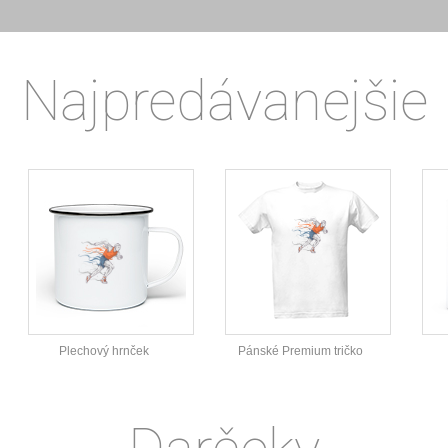
Najpredávanejšie
Plechový hrnček
Pánské Premium tričko