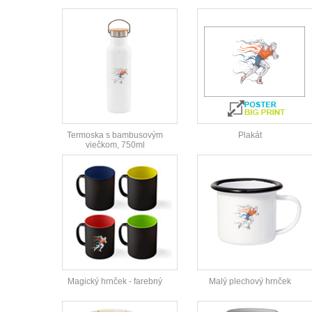
Termoska s bambusovým
Plakát
viečkom, 750ml
Magický hrnček - farebný
Malý plechový hrnček