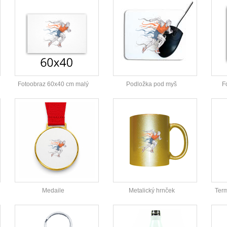
Fotoobraz 60x40 cm malý
Podložka pod myš
F
Medaile
Metalický hrnček
Ter