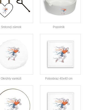
Srdcový zámok
Popolník
Okrúhly vankúš
Fotoobraz 40x40 cm