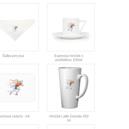
Šatka pre psa
Espresso hrnček s
podšálkou 100ml
echová ceduľa - A4
Hrnček Latte Grande 450
ml