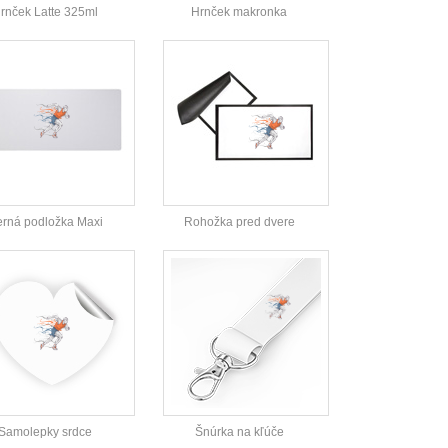
rnček Latte 325ml
Hrnček makronka
rná podložka Maxi
Rohožka pred dvere
Samolepky srdce
Šnúrka na kľúče