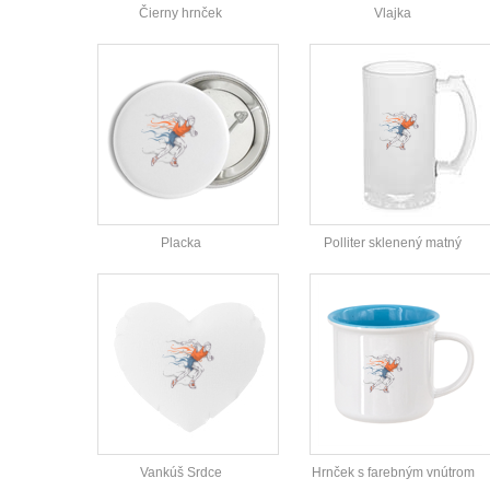
Čierny hrnček
Vlajka
Placka
Polliter sklenený matný
Vankúš Srdce
Hrnček s farebným vnútrom