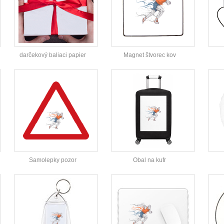
darčekový baliaci papier
Magnet štvorec kov
Samolepky pozor
Obal na kufr