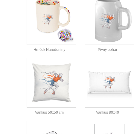
Hrnček Narodeniny
Pivný pohár
Vankúš 50x50 cm
Vankúš 80x40