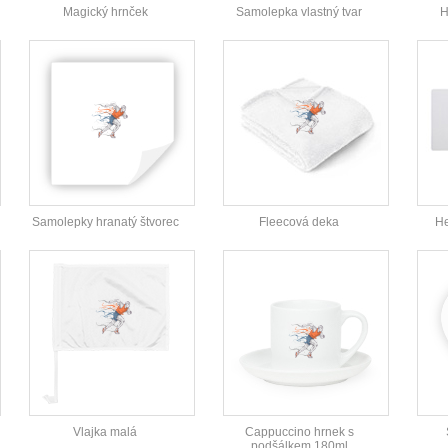
Magický hrnček
Samolepka vlastný tvar
H
Samolepky hranatý štvorec
Fleecová deka
He
Vlajka malá
Cappuccino hrnek s
podšálkem 180ml