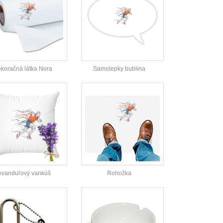
koračná látka Nora
Samolepky bublina
evanduľový vankúš
Rohožka