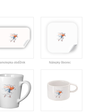
amolepka obdĺžnik
Nálepky štvorec