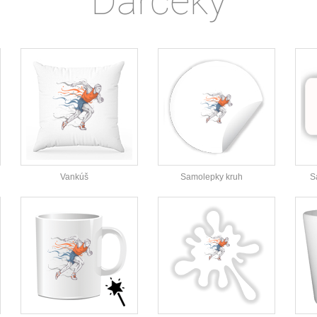
Darčeky
Vankúš
Samolepky kruh
S