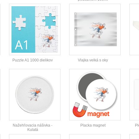
Puzzle A1 1000 dielikov
Vlajka velká s oky
Nažehľovacia nášivka -
Placka magnet
Pl
Kulatá