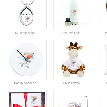
Kľúčenka srdce
Oceľová fľaša
De
Hodiny sklenené
Plyšák žirafa
L