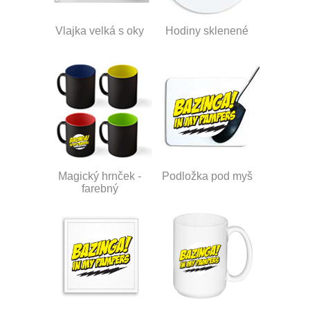
Vlajka velká s oky
Hodiny sklenené
Magický hrnček -
Podložka pod myš
farebný