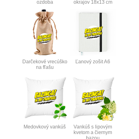
ozdoba
okrajov 18x13 cm
Darčekové vrecúško
Ľanový zošit A6
na fľašu
Medovkový vankúš
Vankúš s lipovým
kvetom a čiernym
bazou