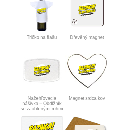
Tričko na fľašu
Dřevěný magnet
Nažehľovacia
Magnet srdca kov
nášivka – Obdĺžnik
so zaoblenými rohmi