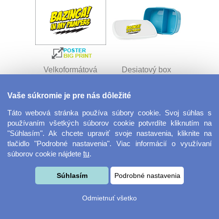
Velkoformátová
Desiatový box
fotografie
Vaše súkromie je pre nás dôležité
Táto webová stránka používa súbory cookie. Svoj súhlas s
používaním všetkých súborov cookie potvrdíte kliknutím na
"Súhlasím". Ak chcete upraviť svoje nastavenia, kliknite na
tlačidlo "Podrobné nastavenia". Viac informácií o využívaní
súborov cookie nájdete
tu
.
Kovový dávkovač na
Obrus ​​125 x 75 cm
Súhlasím
Podrobné nastavenia
mydlo
Odmietnuť všetko