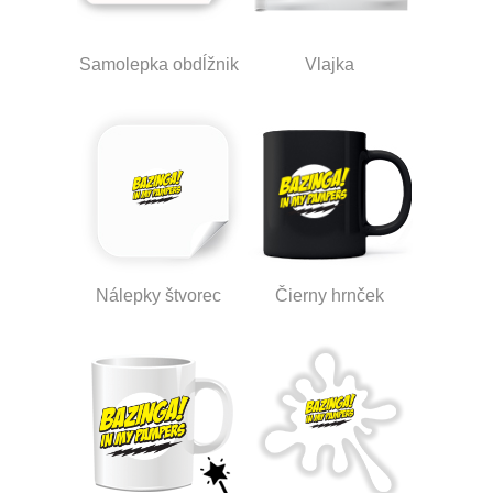
Samolepka obdĺžnik
Vlajka
Nálepky štvorec
Čierny hrnček