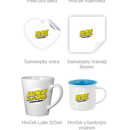
Fleecová deka
Hrnček makronka
Samolepky srdce
Samolepky hranatý
štvorec
Hrnček Latte 325ml
Hrnček s farebným
vnútrom