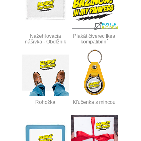
Nažehľovacia
Plakát čtverec Ikea
nášivka - Obdĺžnik
kompatibilní
Rohožka
Kľúčenka s mincou