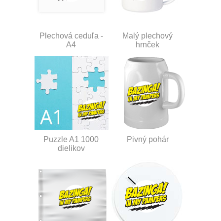
Plechová ceduľa -
Malý plechový
A4
hrnček
Puzzle A1 1000
Pivný pohár
dielikov