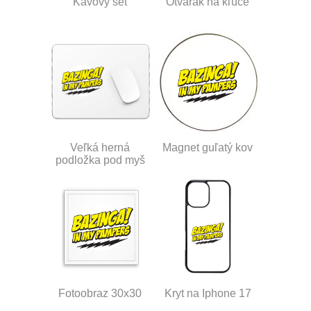
Kávový set
Otvárak na kľúče
Veľká herná
Magnet guľatý kov
podložka pod myš
Fotoobraz 30x30
Kryt na Iphone 17