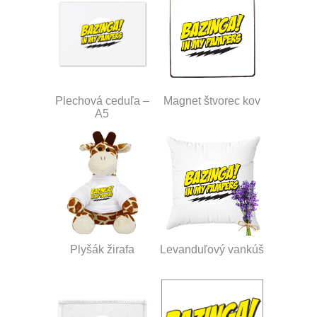
Plechová ceduľa –
Magnet štvorec kov
A5
Plyšák žirafa
Levanduľový vankúš