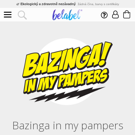
🌿
Ekologický a zdravotně nezávadný
žádná čína, barvy s certifikáty
💡
Inovativní výroba
vlastní vývoj, nejnovější technologie
⚡
Rychlé dodání
expedujeme do 24h
🏢
Výhodné pro firmy
velké množstevní slevy
🔥
Kvalita pod kontrolou
jsme přímý výrobce, žádný zprostředkovatel
🛒
Eshop s tradicí od roku 2010
tisíce spokojených zákazníků
Bazinga in my pampers