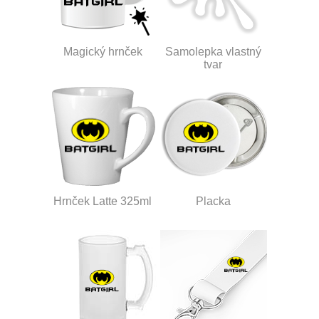
Magický hrnček
Samolepka vlastný
tvar
Hrnček Latte 325ml
Placka