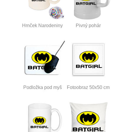
Hrnček Narodeniny
Pivný pohár
Podložka pod myš
Fotoobraz 50x50 cm