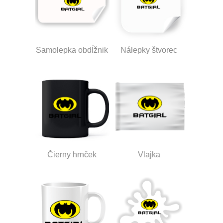
Samolepka obdĺžnik
Nálepky štvorec
Čierny hrnček
Vlajka