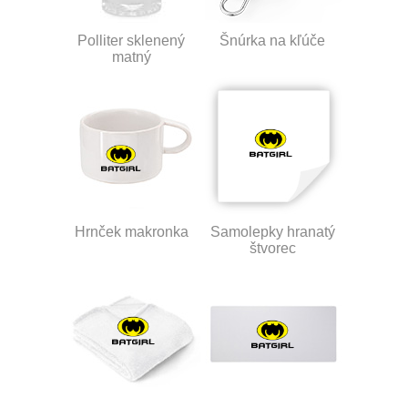
Polliter sklenený
Šnúrka na kľúče
matný
Hrnček makronka
Samolepky hranatý
štvorec