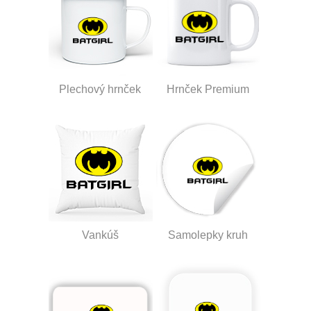
Plechový hrnček
Hrnček Premium
Vankúš
Samolepky kruh