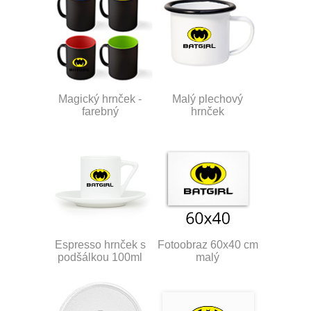
Magický hrnček -
Malý plechový
farebný
hrnček
Espresso hrnček s
Fotoobraz 60x40 cm
podšálkou 100ml
malý