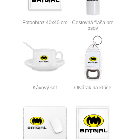
Fotoobraz 40x40 cm
Cestovná fľaša pre
psov
Kávový set
Otvárak na kľúče