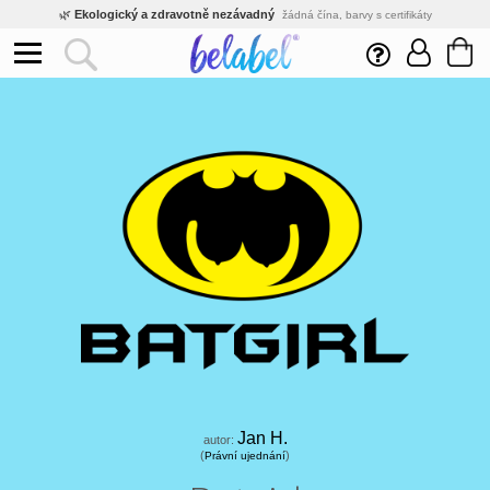
🌿
Ekologický a zdravotně nezávadný
žádná čína, barvy s certifikáty
💡
Inovativní výroba
vlastní vývoj, nejnovější technologie
⚡
Rychlé dodání
expedujeme do 24h
🏢
Výhodné pro firmy
velké množstevní slevy
🔥
Kvalita pod kontrolou
jsme přímý výrobce, žádný zprostředkovatel
🛒
Eshop s tradicí od roku 2010
tisíce spokojených zákazníků
Jan H.
autor:
(
)
Právní ujednání