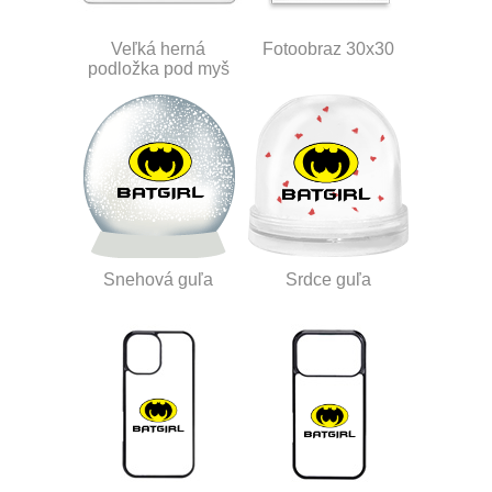
Veľká herná
Fotoobraz 30x30
podložka pod myš
Snehová guľa
Srdce guľa