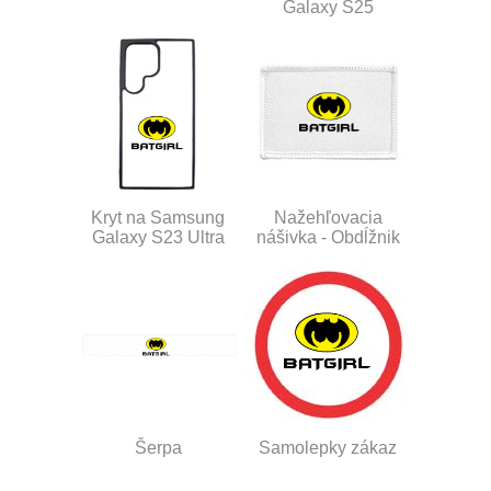
Galaxy S25
Kryt na Samsung
Nažehľovacia
Galaxy S23 Ultra
nášivka - Obdĺžnik
Šerpa
Samolepky zákaz