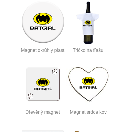
Magnet okrúhly plast
Tričko na fľašu
Dřevěný magnet
Magnet srdca kov