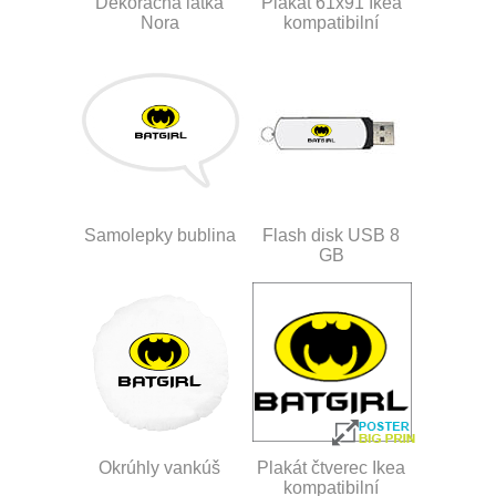
Dekoračná látka
Plakát 61x91 Ikea
Nora
kompatibilní
Samolepky bublina
Flash disk USB 8
GB
Okrúhly vankúš
Plakát čtverec Ikea
kompatibilní