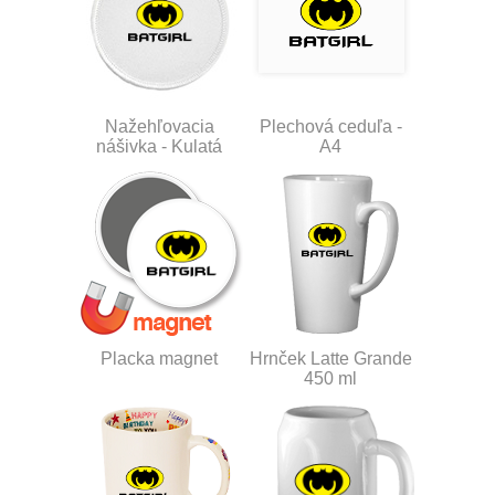
Nažehľovacia
Plechová ceduľa -
nášivka - Kulatá
A4
Placka magnet
Hrnček Latte Grande
450 ml