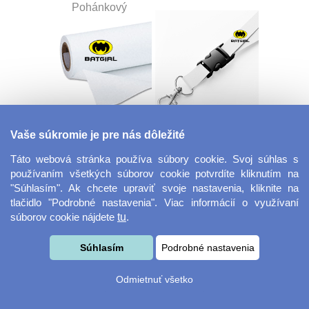
Pohánkový
Dekoračná látka
Šnúrka na kľúče s
Vaše súkromie je pre nás dôležité
Miranda
prackou
Táto webová stránka používa súbory cookie. Svoj súhlas s
používaním všetkých súborov cookie potvrdíte kliknutím na
"Súhlasím". Ak chcete upraviť svoje nastavenia, kliknite na
tlačidlo "Podrobné nastavenia". Viac informácií o využívaní
súborov cookie nájdete
tu
.
Súhlasím
Podrobné nastavenia
Velkoformátová
Desiatový box
Odmietnuť všetko
fotografie