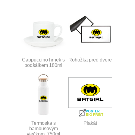
Cappuccino hrnek s
Rohožka pred dvere
podšálkem 180ml
Termoska s
Plakát
bambusovým
viečkom, 750ml