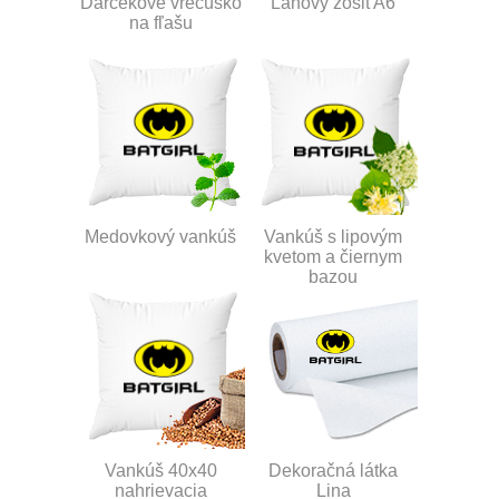
Darčekové vrecúško
Ľanový zošit A6
na fľašu
Medovkový vankúš
Vankúš s lipovým
kvetom a čiernym
bazou
Vankúš 40x40
Dekoračná látka
nahrievacia
Lina