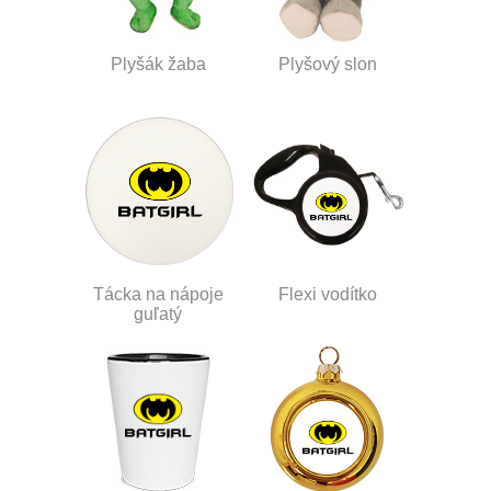
Plyšák žaba
Plyšový slon
Tácka na nápoje
Flexi vodítko
guľatý