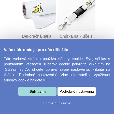
Dekoračná látka
Šnúrka na kľúče s
Miranda
prackou
Vaše súkromie je pre nás dôležité
Táto webová stránka používa súbory cookie. Svoj súhlas s
používaním všetkých súborov cookie potvrdíte kliknutím na
"Súhlasím". Ak chcete upraviť svoje nastavenia, kliknite na
tlačidlo "Podrobné nastavenia". Viac informácií o využívaní
súborov cookie nájdete
tu
.
Velkoformátová
Desiatový box
Súhlasím
Podrobné nastavenia
fotografie
Odmietnuť všetko