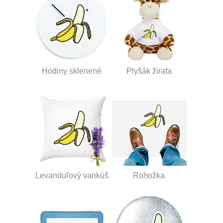
Hodiny sklenené
Plyšák žirafa
Levanduľový vankúš
Rohožka