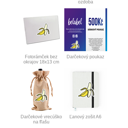
ozdoba
Fotorámček bez
Darčekový poukaz
okrajov 18x13 cm
Darčekové vrecúško
Ľanový zošit A6
na fľašu