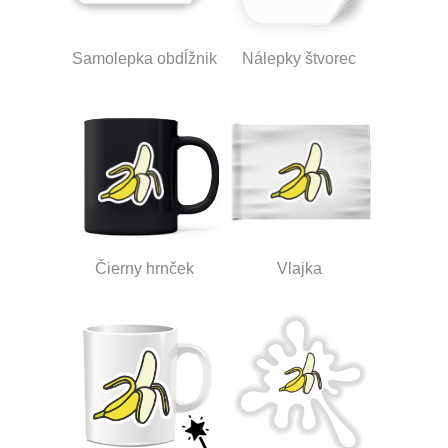
Samolepka obdĺžnik
Nálepky štvorec
Čierny hrnček
Vlajka