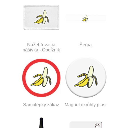
Nažehľovacia
Šerpa
nášivka - Obdĺžnik
Samolepky zákaz
Magnet okrúhly plast