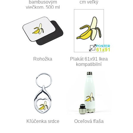
bambusovým
cm veľký
viečkom, 500 ml
Rohožka
Plakát 61x91 Ikea
kompatibilní
Kľúčenka srdce
Oceľová fľaša