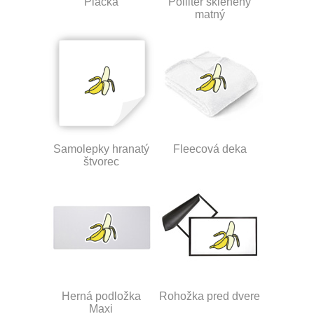
Placka
Polliter sklenený
matný
Samolepky hranatý
Fleecová deka
štvorec
Herná podložka
Rohožka pred dvere
Maxi