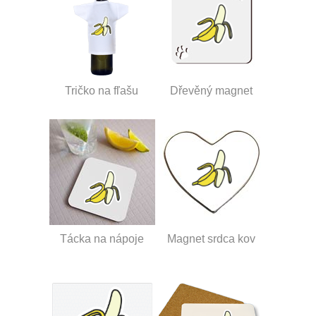
Tričko na fľašu
Dřevěný magnet
Tácka na nápoje
Magnet srdca kov