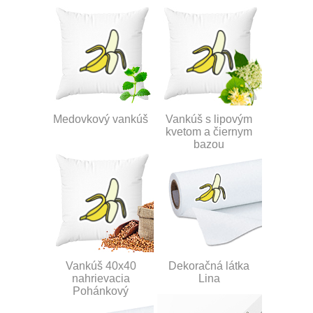
Medovkový vankúš
Vankúš s lipovým
kvetom a čiernym
bazou
Vankúš 40x40
Dekoračná látka
nahrievacia
Lina
Pohánkový