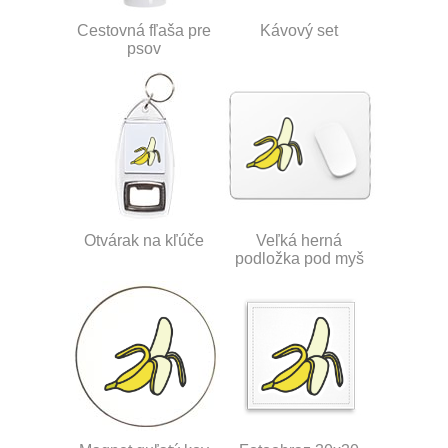
Cestovná fľaša pre
Kávový set
psov
Otvárak na kľúče
Veľká herná
podložka pod myš