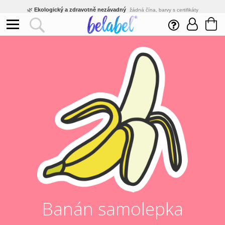
🌿
Ekologický a zdravotně nezávadný
žádná čína, barvy s certifikáty
💡
Inovativní výroba
vlastní vývoj, nejnovější technologie
⚡
Rychlé dodání
expedujeme do 24h
🏢
Výhodné pro firmy
velké množstevní slevy
🔥
Kvalita pod kontrolou
jsme přímý výrobce, žádný zprostředkovatel
🛒
Eshop s tradicí od roku 2010
tisíce spokojených zákazníků
Banán samolepka