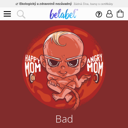
🌿
Ekologický a zdravotně nezávadný
žádná čína, barvy s certifikáty
💡
Inovativní výroba
vlastní vývoj, nejnovější technologie
⚡
Rychlé dodání
expedujeme do 24h
🏢
Výhodné pro firmy
velké množstevní slevy
🔥
Kvalita pod kontrolou
jsme přímý výrobce, žádný zprostředkovatel
🛒
Eshop s tradicí od roku 2010
tisíce spokojených zákazníků
Bad