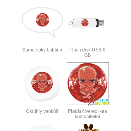
Samolepky bublina
Flash disk USB 8
GB
Okrúhly vankúš
Plakát čtverec Ikea
kompatibilní