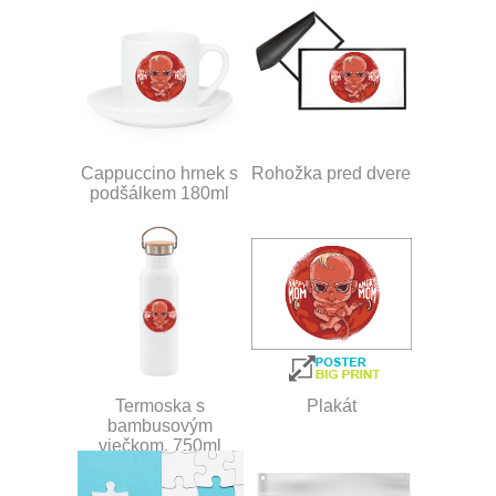
Cappuccino hrnek s
Rohožka pred dvere
podšálkem 180ml
Termoska s
Plakát
bambusovým
viečkom, 750ml