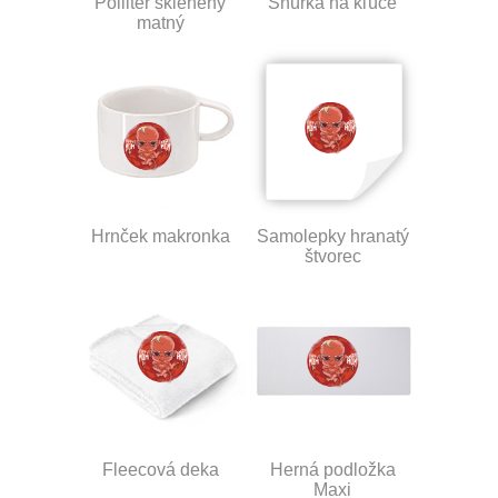
Polliter sklenený
Šnúrka na kľúče
matný
Hrnček makronka
Samolepky hranatý
štvorec
Fleecová deka
Herná podložka
Maxi