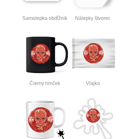
Samolepka obdĺžnik
Nálepky štvorec
Čierny hrnček
Vlajka