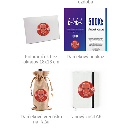
ozdoba
Fotorámček bez
Darčekový poukaz
okrajov 18x13 cm
Darčekové vrecúško
Ľanový zošit A6
na fľašu