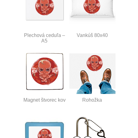
Plechová ceduľa –
Vankúš 80x40
A5
Magnet štvorec kov
Rohožka