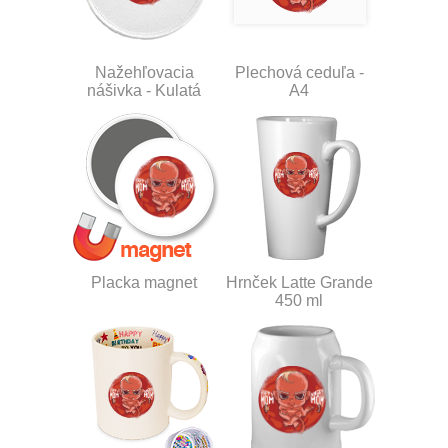
Nažehľovacia
Plechová ceduľa -
nášivka - Kulatá
A4
Placka magnet
Hrnček Latte Grande
450 ml