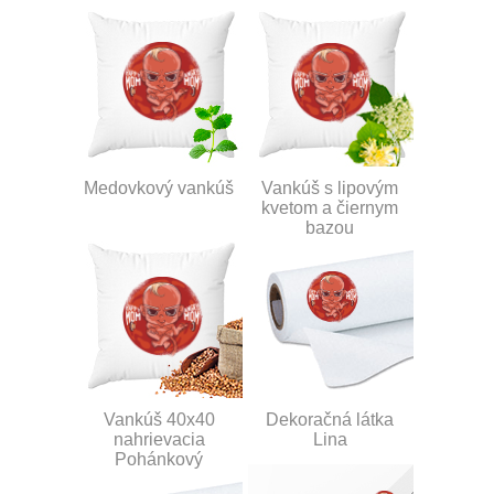
Medovkový vankúš
Vankúš s lipovým
kvetom a čiernym
bazou
Vankúš 40x40
Dekoračná látka
nahrievacia
Lina
Pohánkový