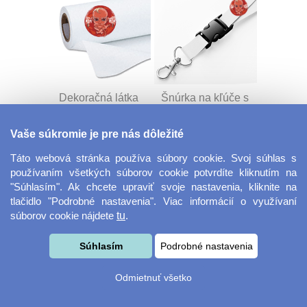
Dekoračná látka
Šnúrka na kľúče s
Miranda
prackou
Vaše súkromie je pre nás dôležité
Táto webová stránka používa súbory cookie. Svoj súhlas s
používaním všetkých súborov cookie potvrdíte kliknutím na
"Súhlasím". Ak chcete upraviť svoje nastavenia, kliknite na
tlačidlo "Podrobné nastavenia". Viac informácií o využívaní
súborov cookie nájdete
tu
.
Velkoformátová
Desiatový box
Súhlasím
Podrobné nastavenia
fotografie
Odmietnuť všetko