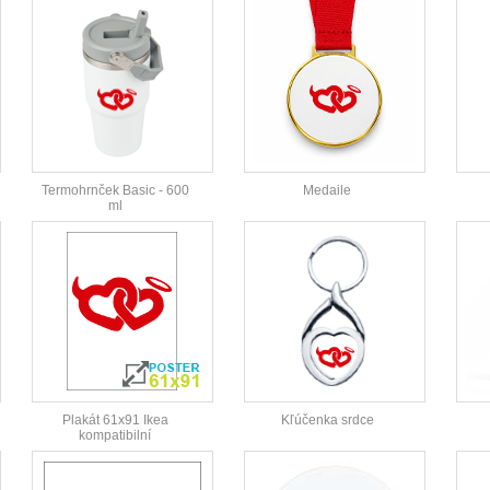
Termohrnček Basic - 600
Medaile
ml
Plakát 61x91 Ikea
Kľúčenka srdce
kompatibilní