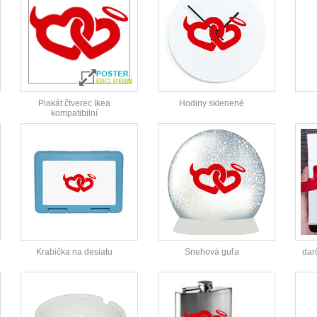
Plakát čtverec Ikea
Hodiny sklenené
kompatibilní
Krabička na desiatu
Snehová guľa
dar