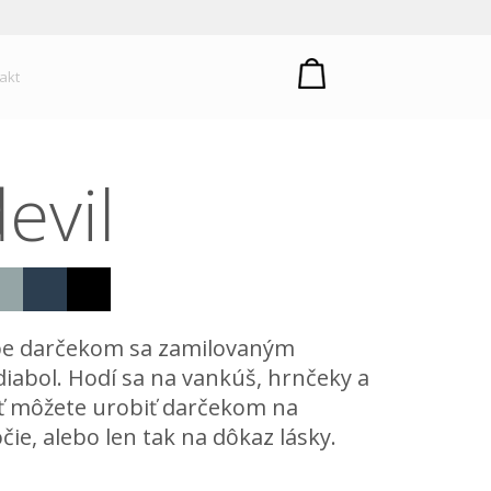
um plastů
akt
evil
obe darčekom sa zamilovaným
diabol. Hodí sa na vankúš, hrnčeky a
ť môžete urobiť darčekom na
čie, alebo len tak na dôkaz lásky.