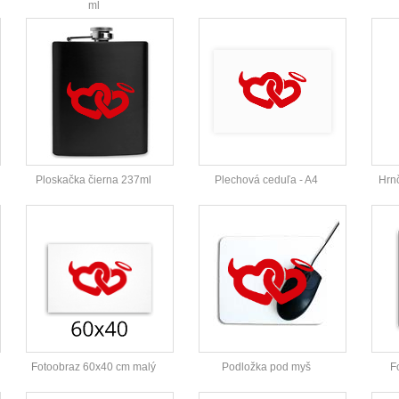
ml
Ploskačka čierna 237ml
Plechová ceduľa - A4
Hrn
Fotoobraz 60x40 cm malý
Podložka pod myš
F