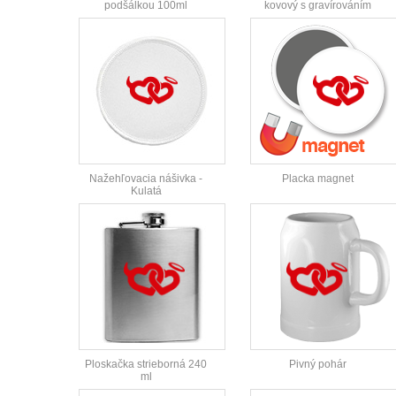
podšálkou 100ml
kovový s gravírováním
Nažehľovacia nášivka -
Placka magnet
Kulatá
Ploskačka strieborná 240
Pivný pohár
ml