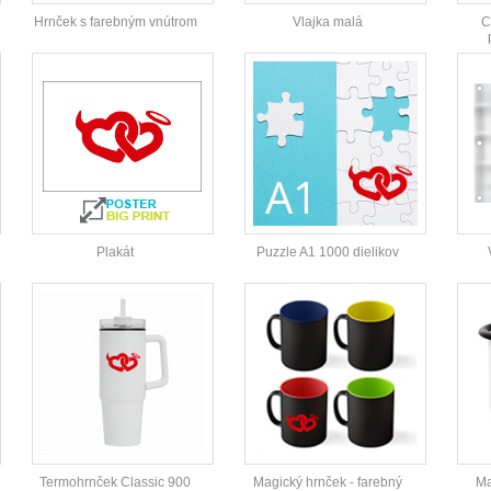
Hrnček s farebným vnútrom
Vlajka malá
C
Plakát
Puzzle A1 1000 dielikov
Termohrnček Classic 900
Magický hrnček - farebný
Ma