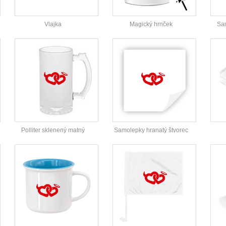
Vlajka
Magický hrnček
Sam
Polliter sklenený matný
Samolepky hranatý štvorec