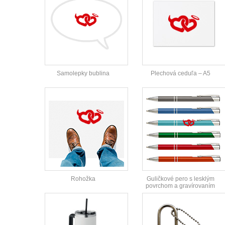
Samolepky bublina
Plechová ceduľa – A5
Rohožka
Guličkové pero s lesklým
povrchom a gravírovaním