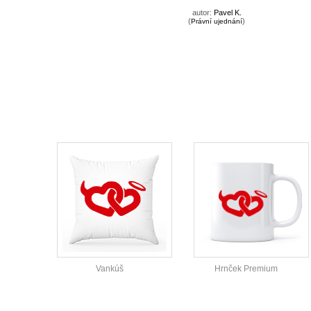
autor:
Pavel K.
(
)
Právní ujednání
Vankúš
Hrnček Premium