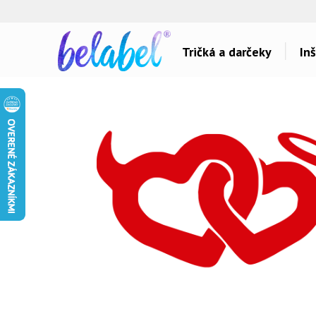
🌿
Ekol
Tričká a darčeky
Inš
Dárky pro..
Témy potlačí
Dárky pro maminku
Láska
Dárky pro ségru
Šport a auta
Dárky pro babičku
Hlášky
Dárky pro tátu
Detské
Dárky pro bráchu
Hudba & Film
Dárky pro dědu
Humor
Dárky pro partnera
Ostatné
Dárky pro partnerku
Všetko..
Dárky pro přátele