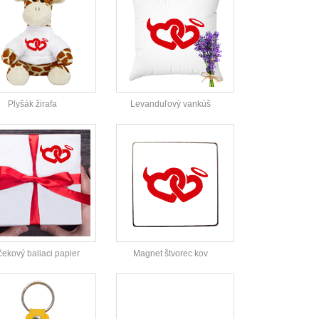
Plyšák žirafa
Levanduľový vankúš
čekový baliaci papier
Magnet štvorec kov