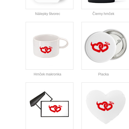
Nálepky štvorec
Čierny hrnček
Hrnček makronka
Placka