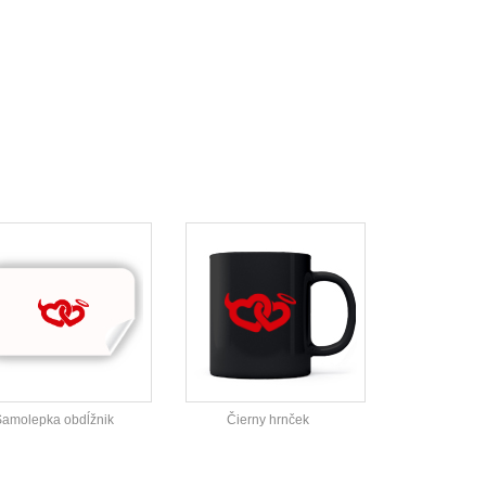
Samolepka obdĺžnik
Čierny hrnček