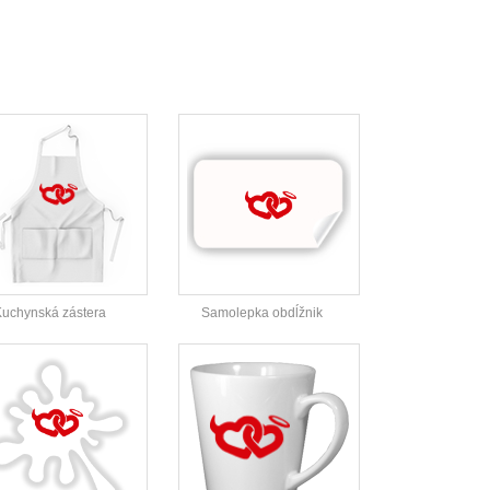
uchynská zástera
Samolepka obdĺžnik