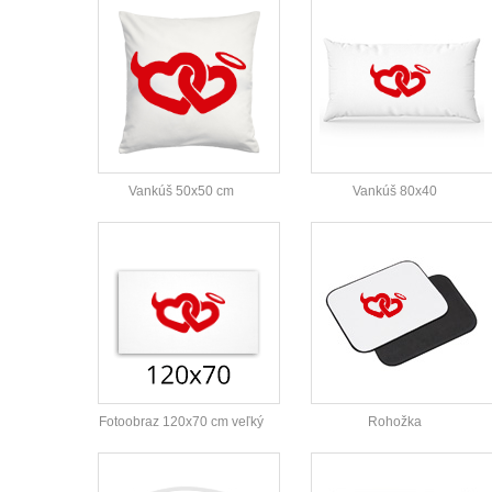
Vankúš 50x50 cm
Vankúš 80x40
Fotoobraz 120x70 cm veľký
Rohožka