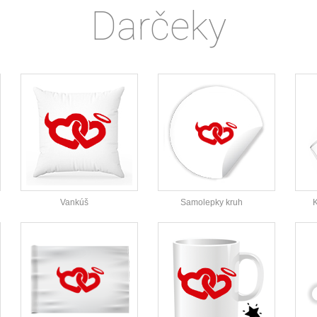
Darčeky
Vankúš
Samolepky kruh
K