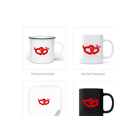
Plechový hrnček
Hrnček Premium