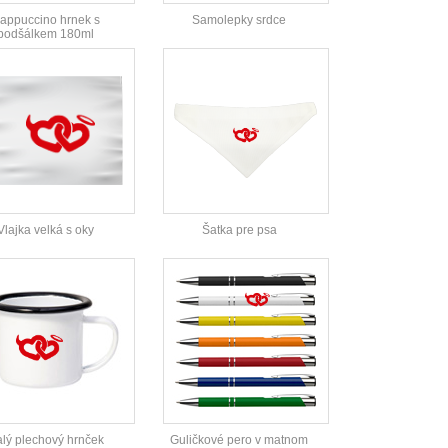
appuccino hrnek s
Samolepky srdce
podšálkem 180ml
Vlajka velká s oky
Šatka pre psa
lý plechový hrnček
Guličkové pero v matnom