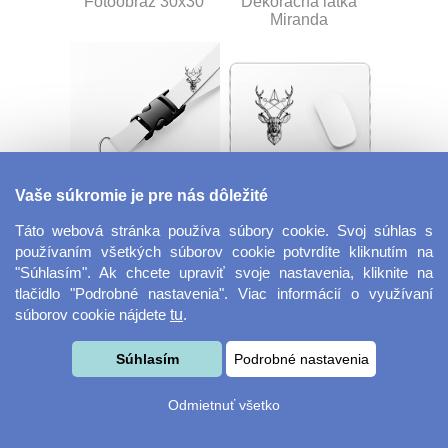
Fotoobraz 30x30
Dekoračná látka
Miranda
Vaše súkromie je pre nás dôležité
Šnúrka na kľúče s
Veľká herná
prackou
podložka pod myš
Táto webová stránka používa súbory cookie. Svoj súhlas s
používaním všetkých súborov cookie potvrdíte kliknutím na
"Súhlasím". Ak chcete upraviť svoje nastavenia, kliknite na
tlačidlo "Podrobné nastavenia". Viac informácií o využívaní
súborov cookie nájdete
tu
.
Súhlasím
Podrobné nastavenia
Odmietnuť všetko
Velkoformátová
Desiatový box
fotografie