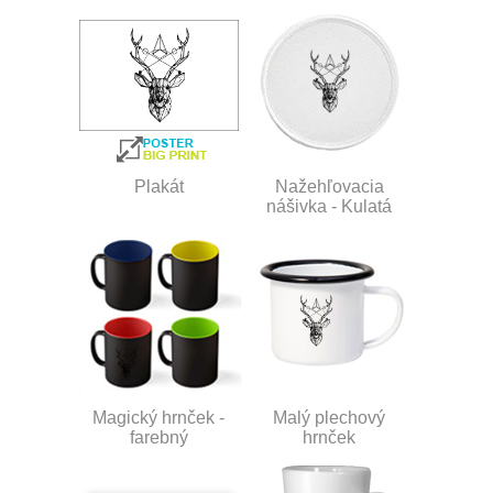
Plakát
Nažehľovacia
nášivka - Kulatá
Magický hrnček -
Malý plechový
farebný
hrnček