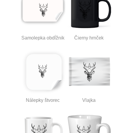
Samolepka obdĺžnik
Čierny hrnček
Nálepky štvorec
Vlajka