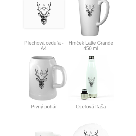
Plechová ceduľa -
Hrnček Latte Grande
A4
450 ml
Pivný pohár
Oceľová fľaša