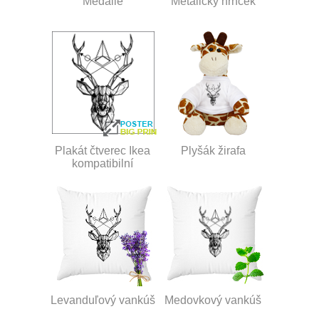
Medaile
Metalický hrnček
Plakát čtverec Ikea
Plyšák žirafa
kompatibilní
Levanduľový vankúš
Medovkový vankúš