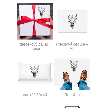
darčekový baliaci
Plechová ceduľa –
papier
A5
Vankúš 80x40
Rohožka