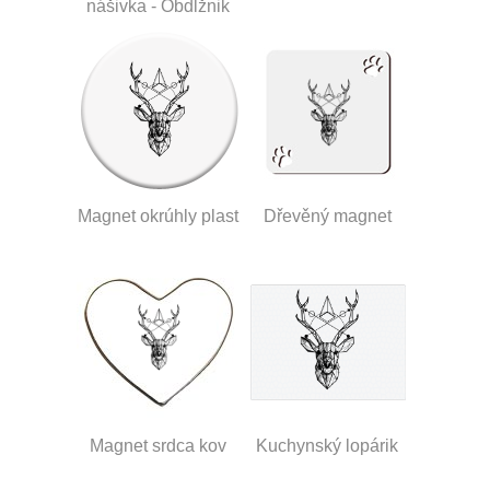
nášivka - Obdĺžnik
Magnet okrúhly plast
Dřevěný magnet
Magnet srdca kov
Kuchynský lopárik