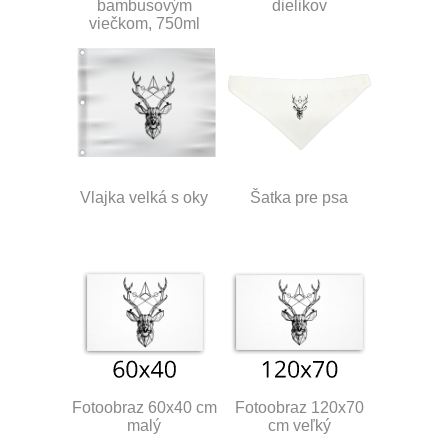
bambusovým
dielikov
viečkom, 750ml
Vlajka velká s oky
Šatka pre psa
Fotoobraz 60x40 cm
Fotoobraz 120x70
malý
cm veľký