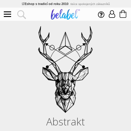
🌿
Ekologický a zdravotně nezávadný
žádná čína, barvy s certifikáty
💡
Inovativní výroba
vlastní vývoj, nejnovější technologie
⚡
Rychlé dodání
expedujeme do 24h
🏢
Výhodné pro firmy
velké množstevní slevy
🔥
Kvalita pod kontrolou
jsme přímý výrobce, žádný zprostředkovatel
🛒
Eshop s tradicí od roku 2010
tisíce spokojených zákazníků
Abstrakt