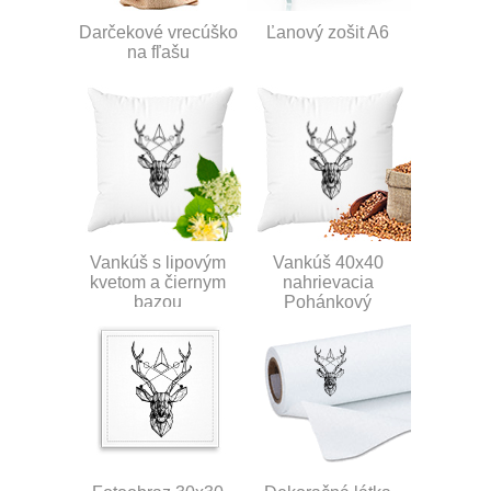
Darčekové vrecúško
Ľanový zošit A6
na fľašu
Vankúš s lipovým
Vankúš 40x40
kvetom a čiernym
nahrievacia
bazou
Pohánkový