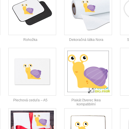
Rohožka
Dekoračná látka Nora
S
Plechová ceduľa – A5
Plakát čtverec Ikea
kompatibilní