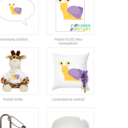
amolepky bublina
Plakát 61x91 Ikea
kompatibilní
Plyšák žirafa
Levanduľový vankúš