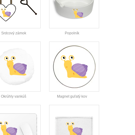
Srdcový zámok
Popolník
Okrúhly vankúš
Magnet guľatý kov