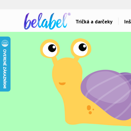
🌿
Ekol
Tričká a darčeky
Inš
Dárky pro..
Témy potlačí
Dárky pro maminku
Láska
Dárky pro ségru
Šport a auta
Dárky pro babičku
Hlášky
Dárky pro tátu
Detské
Dárky pro bráchu
Hudba & Film
Dárky pro dědu
Humor
Dárky pro partnera
Ostatné
Dárky pro partnerku
Všetko..
Dárky pro přátele