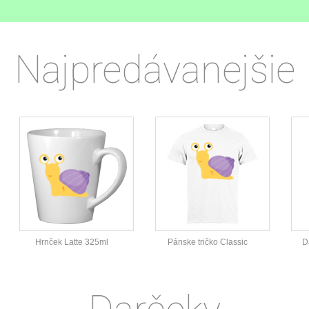
Najpredávanejšie
Hrnček Latte 325ml
Pánske tričko Classic
D