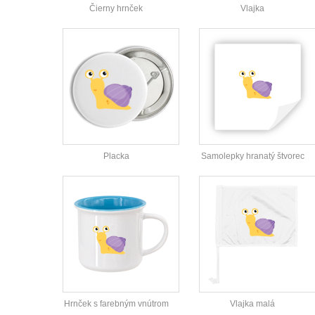
Čierny hrnček
Vlajka
Placka
Samolepky hranatý štvorec
Hrnček s farebným vnútrom
Vlajka malá