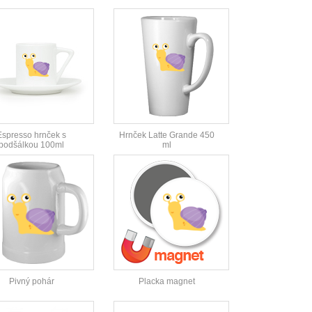
Espresso hrnček s
Hrnček Latte Grande 450
podšálkou 100ml
ml
Pivný pohár
Placka magnet