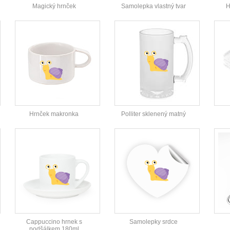
Magický hrnček
Samolepka vlastný tvar
H
Hrnček makronka
Polliter sklenený matný
Cappuccino hrnek s
Samolepky srdce
podšálkem 180ml