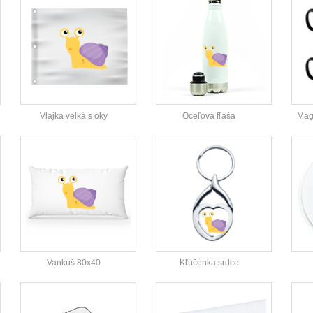
Vlajka velká s oky
Oceľová fľaša
Magi
Vankúš 80x40
Kľúčenka srdce