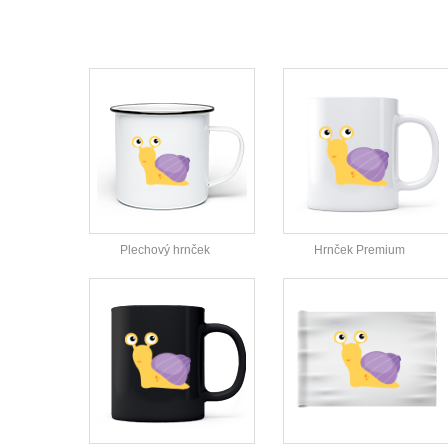
Plechový hrnček
Hrnček Premium