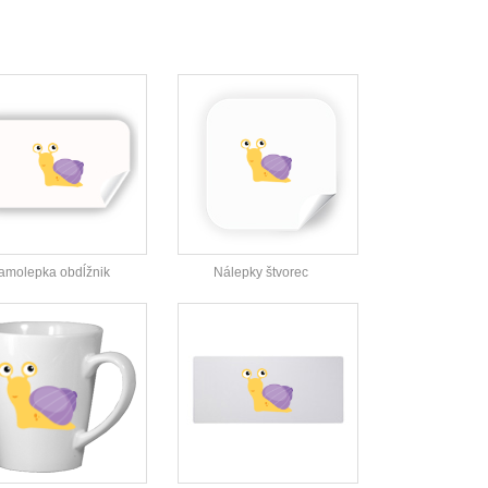
amolepka obdĺžnik
Nálepky štvorec