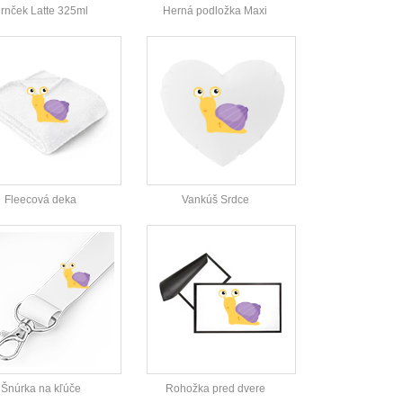
rnček Latte 325ml
Herná podložka Maxi
Fleecová deka
Vankúš Srdce
Šnúrka na kľúče
Rohožka pred dvere