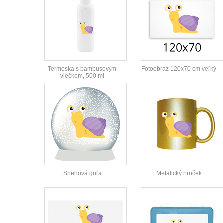
Termoska s bambusovým
Fotoobraz 120x70 cm veľký
viečkom, 500 ml
Snehová guľa
Metalický hrnček