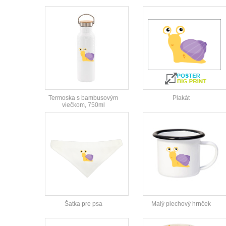
Termoska s bambusovým
Plakát
viečkom, 750ml
Šatka pre psa
Malý plechový hrnček