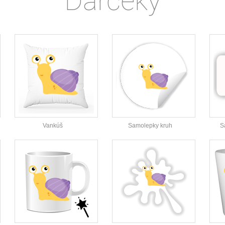
Darčeky
Vankúš
Samolepky kruh
S