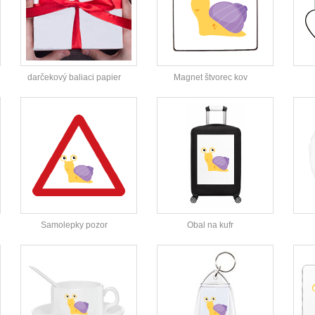
darčekový baliaci papier
Magnet štvorec kov
Samolepky pozor
Obal na kufr