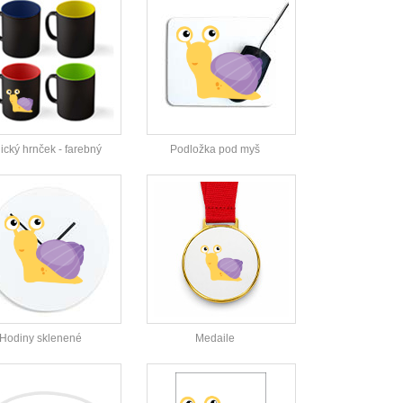
cký hrnček - farebný
Podložka pod myš
Hodiny sklenené
Medaile