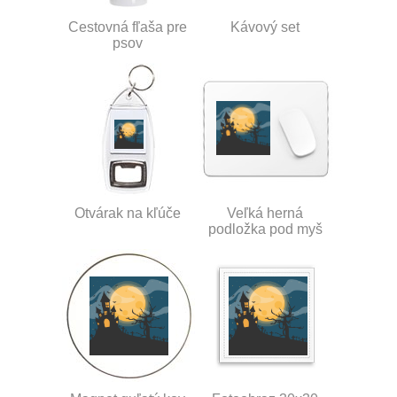
Cestovná fľaša pre
Kávový set
psov
Otvárak na kľúče
Veľká herná
podložka pod myš