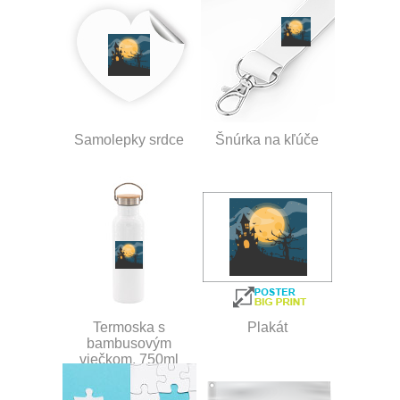
Samolepky srdce
Šnúrka na kľúče
Termoska s
Plakát
bambusovým
viečkom, 750ml