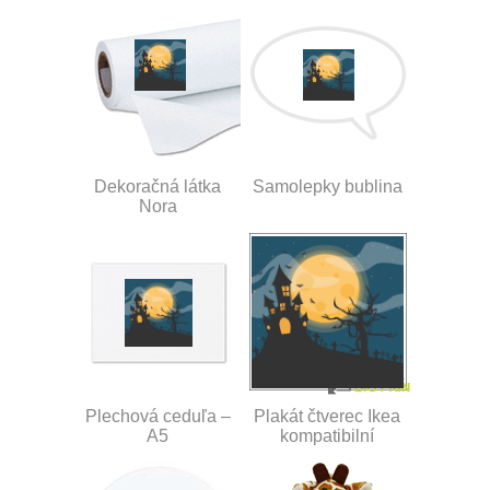
Dekoračná látka
Samolepky bublina
Nora
Plechová ceduľa –
Plakát čtverec Ikea
A5
kompatibilní