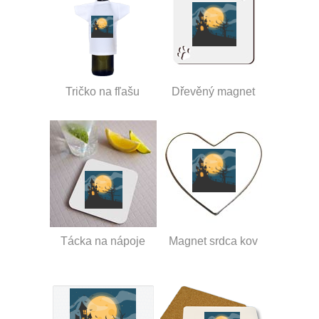
Tričko na fľašu
Dřevěný magnet
Tácka na nápoje
Magnet srdca kov