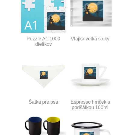
Puzzle A1 1000
Vlajka velká s oky
dielikov
Šatka pre psa
Espresso hrnček s
podšálkou 100ml