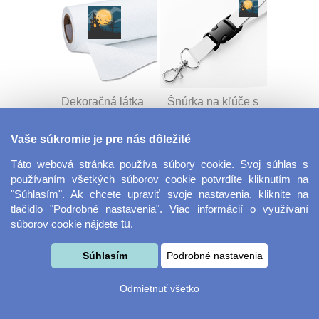
Dekoračná látka
Šnúrka na kľúče s
Miranda
prackou
Vaše súkromie je pre nás dôležité
Táto webová stránka používa súbory cookie. Svoj súhlas s
používaním všetkých súborov cookie potvrdíte kliknutím na
"Súhlasím". Ak chcete upraviť svoje nastavenia, kliknite na
tlačidlo "Podrobné nastavenia". Viac informácií o využívaní
súborov cookie nájdete
tu
.
Velkoformátová
Desiatový box
Súhlasím
Podrobné nastavenia
fotografie
Odmietnuť všetko