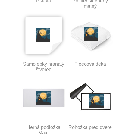
Placka
Polliter sklenený
matný
Samolepky hranatý
Fleecová deka
štvorec
Herná podložka
Rohožka pred dvere
Maxi