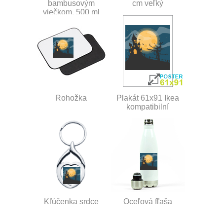
bambusovým
cm veľký
viečkom, 500 ml
Rohožka
Plakát 61x91 Ikea
kompatibilní
Kľúčenka srdce
Oceľová fľaša