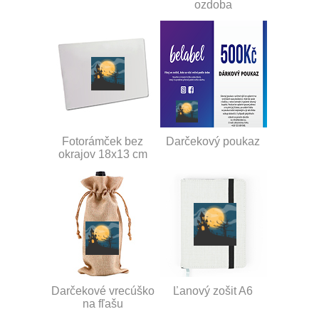
ozdoba
Fotorámček bez
Darčekový poukaz
okrajov 18x13 cm
Darčekové vrecúško
Ľanový zošit A6
na fľašu