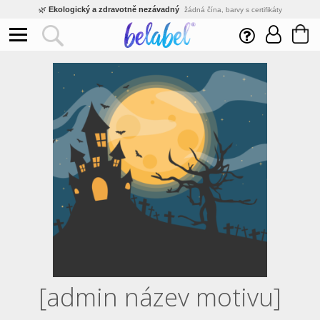
🌿
Ekologický a zdravotně nezávadný
žádná čína, barvy s certifikáty
💡
Inovativní výroba
vlastní vývoj, nejnovější technologie
⚡
Rychlé dodání
expedujeme do 24h
🏢
Výhodné pro firmy
velké množstevní slevy
🔥
Kvalita pod kontrolou
jsme přímý výrobce, žádný zprostředkovatel
🛒
Eshop s tradicí od roku 2010
tisíce spokojených zákazníků
[admin název motivu]