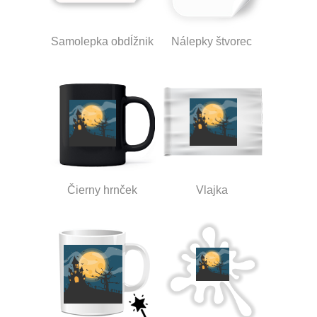
Samolepka obdĺžnik
Nálepky štvorec
Čierny hrnček
Vlajka