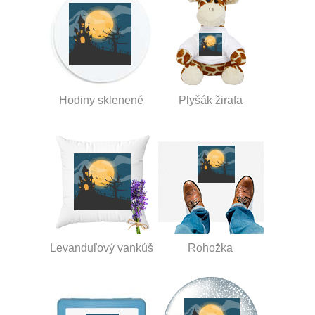
Hodiny sklenené
Plyšák žirafa
Levanduľový vankúš
Rohožka