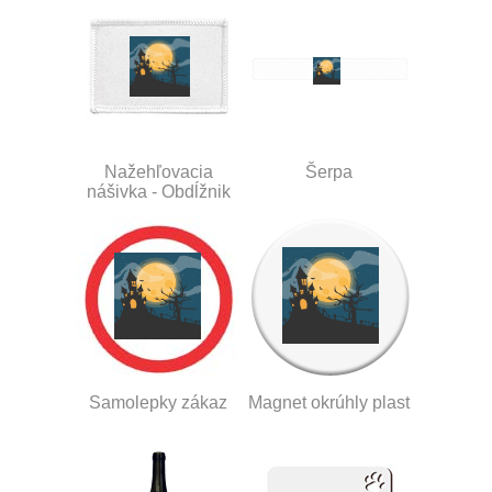
Nažehľovacia
Šerpa
nášivka - Obdĺžnik
Samolepky zákaz
Magnet okrúhly plast