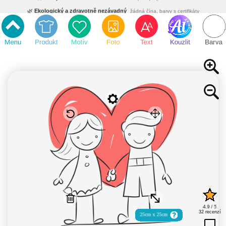
🌿
Ekologický a zdravotně nezávadný
žádná čína, barvy s certifikáty
💡
Inovativní výroba
vlastní vývoj, nejnovější technologie
⚡
Rychlé dodání
expedujeme do 24h
🏢
Výhodné pro firmy
velké množstevní slevy
🔥
Kvalita pod kontrolou
jsme přímý výrobce, žádný zprostředkovatel
🛒
Eshop s tradicí od roku 2010
tisíce spokojených zákazníků