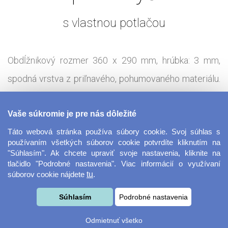
s vlastnou potlačou
Obdĺžnikový rozmer 360 x 290 mm, hrúbka: 3 mm,
spodná vrstva z priľnavého, pohumovaného materiálu.
Vrchná (potlačená) vrstva je z odolnej látky.
Vaše súkromie je pre nás dôležité
Tisková technologie:
Sublimace - termotransfer
Táto webová stránka používa súbory cookie. Svoj súhlas s
používaním všetkých súborov cookie potvrdíte kliknutím na
"Súhlasím". Ak chcete upraviť svoje nastavenia, kliknite na
Navrhni si vlastnú originálnu hernú podložku pod myš.
tlačidlo "Podrobné nastavenia". Viac informácií o využívaní
súborov cookie nájdete
tu
.
Si hráčom počítačových hier? Podložka pod myš so
screenshotom z hier či fotkou a inými hernými
Súhlasím
Podrobné nastavenia
motívmi sú veľmi obľúbené a vyzerajú naozaj dobre!
Odmietnuť všetko