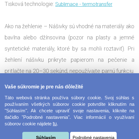
Tisková technologie:
Sublimace - termotransfer
Ako na žehlenie – Nášivky sú vhodné na materiály ako
bavlna alebo džínsovina (pozor na plasty a jemné
syntetické materiály, ktoré by sa mohli roztaviť). Pri
žehlení nášivku prikryte papierom na pečenie a
pritlačte na 20–30 sekúnd, nepoužívajte parnú funkciu.
Pre lepšiu priľnavosť odporúčame odev obrátiť naruby
Vaše súkromie je pre nás dôležité
a ešte raz prežehliť zadnú časť nášivky. Je nutné
Táto webová stránka používa súbory cookie. Svoj súhlas s
nechať nášivku úplne vychladnúť minimálne 5 minút.
používaním všetkých súborov cookie potvrdíte kliknutím na
"Súhlasím". Ak chcete upraviť svoje nastavenia, kliknite na
Odporúčame prať najskôr po 24 hodinách pri max. 40
tlačidlo "Podrobné nastavenia". Viac informácií o využívaní
súborov cookie nájdete
tu
.
°C na rubovej strane. Vďaka precíznemu spracovaniu
vyniknú motívy a každý kúsok sa tak stáva jedinečným
Súhlasím
Podrobné nastavenia