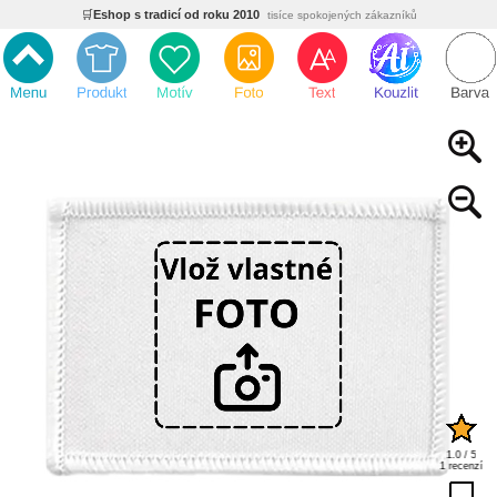
🛒
Eshop s tradicí od roku 2010
tisíce spokojených zákazníků
🌿
Ekologický a zdravotně nezávadný
žádná čína, barvy s certifikáty
💡
Inovativní výroba
vlastní vývoj, nejnovější technologie
⚡
Rychlé dodání
expedujeme do 24h
🏢
Výhodné pro firmy
velké množstevní slevy
🔥
Kvalita pod kontrolou
jsme přímý výrobce, žádný zprostředkovatel
🛒
Eshop s tradicí od roku 2010
tisíce spokojených zákazníků