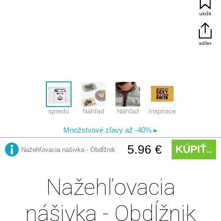
Nažehľovacia
nášivka - Obdĺžnik