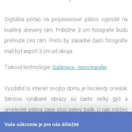
Digitálna potlač na polyesterové plátno vypnuté na
kvalitný drevený rám. Približne 3 cm fotografie budú
prehnuté cez rám. Preto by zásadné časti fotografie
mali byť aspoň 3 cm od okraja.
Tisková technologie:
Sublimace - termotransfer
Vyzdobiť si interiér svojho domu je hocikedy oriešok.
Sériovo vyrábané obrazy sú často veľký gýč a
umelecké plátna zase stojí pekný balík. U nás môžeš
problém ľahko vyriešiť tak, že si obraz navhneš úplne
Vaše súkromie je pre nás dôležité
sám. Na fotoobraz si môžeš zvečniť jakouliv