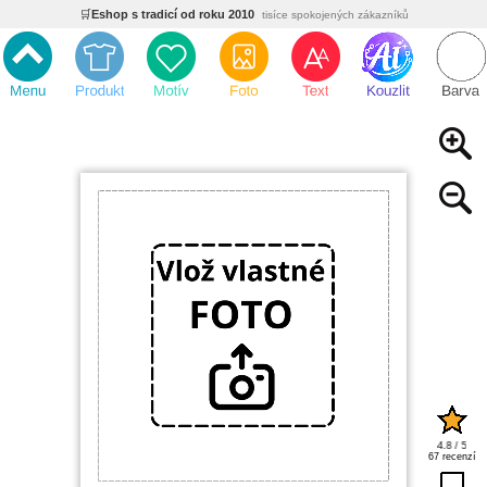
🛒
Eshop s tradicí od roku 2010
tisíce spokojených zákazníků
🌿
Ekologický a zdravotně nezávadný
žádná čína, barvy s certifikáty
💡
Inovativní výroba
vlastní vývoj, nejnovější technologie
⚡
Rychlé dodání
expedujeme do 24h
🏢
Výhodné pro firmy
velké množstevní slevy
🔥
Kvalita pod kontrolou
jsme přímý výrobce, žádný zprostředkovatel
🛒
Eshop s tradicí od roku 2010
tisíce spokojených zákazníků