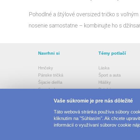
Pohodlné a štýlové oversized tričko s voľným 
nosenie samostatne – kombinujte ho s džínsam
Navrhni si
Témy potlačí
Hrnčeky
Láska
Pánske tričká
Šport a auta
Šijacie dielňa
Hlášky
Samolepky
Detské
Vankúše
Hudba & Film
Vaše súkromie je pre nás dôležité
Domov
Humor
Dámske tričká
Ostatné
Táto webová stránka používa súbory cooki
kliknutím na "Súhlasím". Ak chcete upraviť
Viac..
Všetko..
informácií o využívaní súborov cookie ná