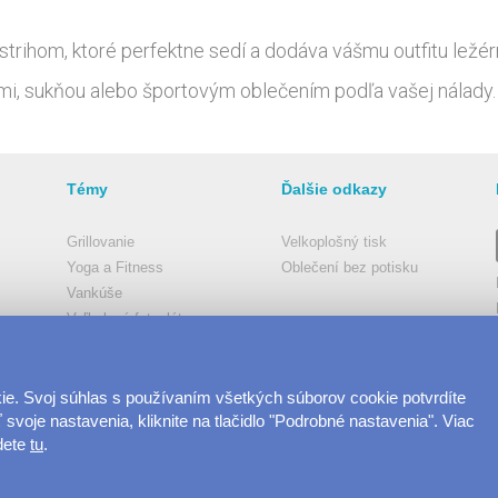
strihom, ktoré perfektne sedí a dodáva vášmu outfitu ležér
i, sukňou alebo športovým oblečením podľa vašej nálady.
Témy
Ďalšie odkazy
Grillovanie
Velkoplošný tisk
Yoga a Fitness
Oblečení bez potisku
Vankúše
Veľkolepá fotoplátna
Coffee
Rybári
Vesmír
e. Svoj súhlas s používaním všetkých súborov cookie potvrdíte
 svoje nastavenia, kliknite na tlačidlo "Podrobné nastavenia". Viac
Geekovia a Nerdi
jdete
tu
.
Darčeky pre priateľku
Vegani a Anti-vegani
Darčeky pre mamičku