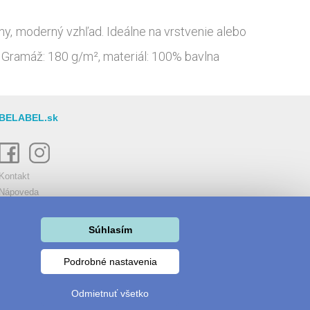
ny, moderný vzhľad. Ideálne na vrstvenie alebo
 Gramáž: 180 g/m², materiál: 100% bavlna
BELABEL.sk
Kontakt
Nápoveda
Tiskové technologie
Obchodné podmienky
Súhlasím
Cookies
Môj účet
Podrobné nastavenia
Odmietnuť všetko