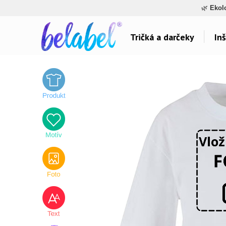
🌿
Ekol
Tričká a darčeky
Inš
Dárky pro..
Témy potlačí
Dárky pro maminku
Láska
Dárky pro ségru
Šport a auta
Dárky pro babičku
Hlášky
Dárky pro tátu
Detské
Dárky pro bráchu
Hudba & Film
Dárky pro dědu
Humor
Dárky pro partnera
Ostatné
Dárky pro partnerku
Všetko..
Dárky pro přátele