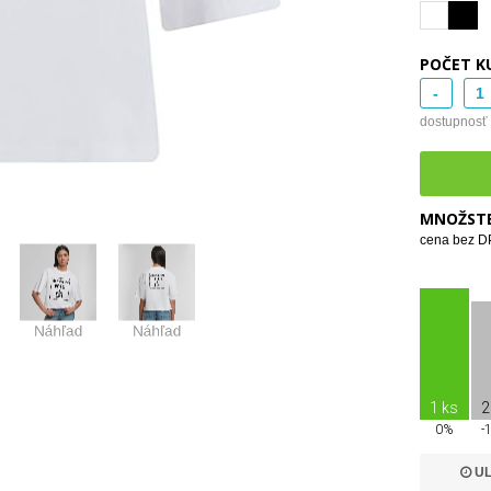
POČET K
-
dostupnosť
MNOŽSTE
cena bez DP
1 ks
2
0%
-
UL