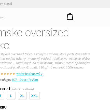
um plastů
akt
ske oversized
čko
štýlové oversized tričko s voľným strihom, ktoré perfektne sedí a
mu outfitu ležérny, moderný vzhľad. Ideálne na vrstvenie alebo
mostatne – kombinujte ho s džínsami, sukňou alebo športovým
odľa vašej nálady. Gramáž: 180 g/m², materiál: 100% bavlna
:
★
★
★
★
★
(počet hodnocení: 1)
hnologie:
DTF - Direct To Film
EĽKOSŤ
(tabuľka veľkostí)
M
L
XL
XXL
ARBU