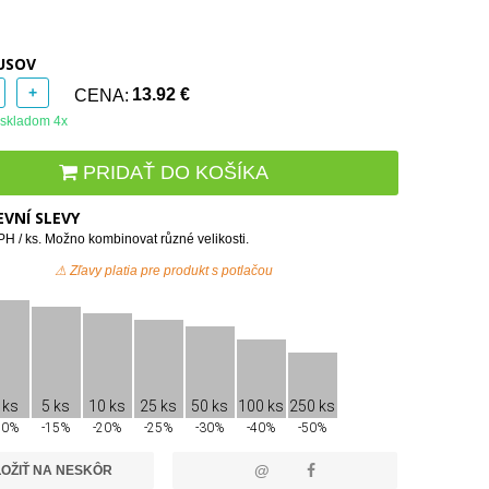
USOV
+
CENA:
13.92 €
skladom 4x
PRIDAŤ DO KOŠÍKA
VNÍ SLEVY
H / ks. Možno kombinovat různé velikosti.
⚠ Zľavy platia pre produkt s potlačou
 ks
5 ks
10 ks
25 ks
50 ks
100 ks
250 ks
10%
-15%
-20%
-25%
-30%
-40%
-50%
@
OŽIŤ NA NESKÔR